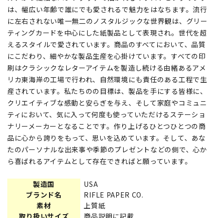
は、幅広い年齢で誰にでも愛されるで魅力をはなちます。流行
に左右されない唯一無二のノスタルジックな世界観は、グリー
ティングカードを中心にした紙製品として表現され。世代を超
えるスタイルで愛されています。商品のすべてにおいて、品質
にこだわり、細やかな製品生産を心掛けています。すべての印
刷はクラシックなレターアイテムを製造し続ける由緒あるアメ
リカ東海岸の工場で行われ、自然環境にも責任のある工程で生
産されています。私たちのの目標は、製品を手にする皆様に、
クリエイティブな感動と安らぎを与え、そして家庭やコミュニ
ティにおいて、気に入って何度も使っていただけるステーショ
ナリーメーカーとなることです。作り上げるひとつひとつの商
品に心から誇りをもって、思いを込めています。そして、あな
たのパーソナルな出来事や季節のプレゼントなどの側で、心か
ら喜ばれるアイテムとして存在できればと願っています。
製造国
USA
ブランド名
RIFLE PAPER CO.
素材
上質紙
取り扱いサイズ
商品説明に記載