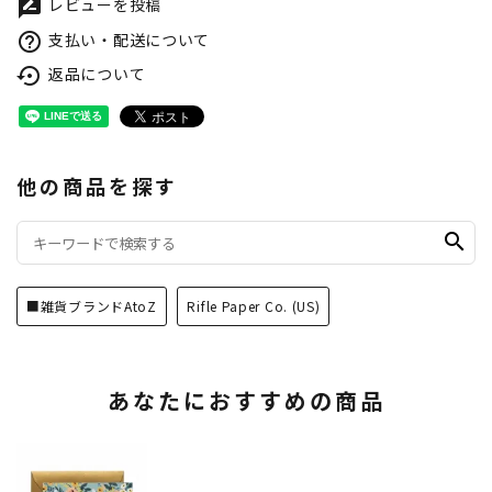
レビューを投稿
rate_review
支払い・配送について
help_outline
返品について
settings_backup_restore
他の商品を探す
search
■雑貨ブランドAtoZ
Rifle Paper Co. (US)
あなたにおすすめの商品