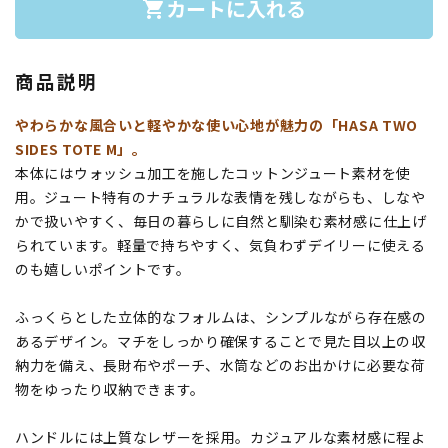
カートに入れる
shopping_cart
商品説明
やわらかな風合いと軽やかな使い心地が魅力の「HASA TWO
SIDES TOTE M」。
本体にはウォッシュ加工を施したコットンジュート素材を使
用。ジュート特有のナチュラルな表情を残しながらも、しなや
かで扱いやすく、毎日の暮らしに自然と馴染む素材感に仕上げ
られています。軽量で持ちやすく、気負わずデイリーに使える
のも嬉しいポイントです。
ふっくらとした立体的なフォルムは、シンプルながら存在感の
あるデザイン。マチをしっかり確保することで見た目以上の収
納力を備え、長財布やポーチ、水筒などのお出かけに必要な荷
物をゆったり収納できます。
ハンドルには上質なレザーを採用。カジュアルな素材感に程よ