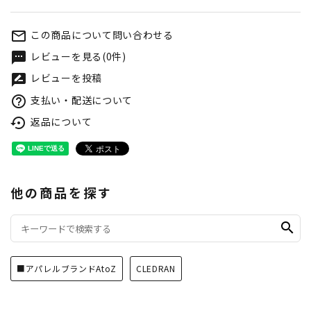
この商品について問い合わせる
mail_outline
レビューを見る(0件)
textsms
レビューを投稿
rate_review
支払い・配送について
help_outline
返品について
settings_backup_restore
他の商品を探す
search
■アパレルブランドAtoZ
CLEDRAN