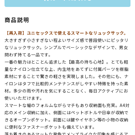
商品説明
【再入荷】ユニセックスで使えるスマートなリュックサック。
大きすぎず小さすぎない程よいサイズ感で普段使いにピッタリ
なリュックサック。シンプルでベーシックなデザインで、男女
問わず持てる一品です。
一番の魅力はとことん追求した【最高の持ち心地】。とても軽
量なナイロン仕立てな上、内生地をあてずに付属パーツを樹脂
素材にすることで驚きの軽さを実現しました。その他にも、ナ
イロンはタフで比較的メンテナンスがしやすい特徴を持った素
材。多少の雨や汚れを気にすることなく、毎日アクティブにお
使いいただけます。
スマートな幅のフォルムながらマチもあり収納面も充実。A4対
応のメイン収納に加え、側面にはペットボトルや日傘が収納で
きるオープンポケット。前面には鍵やイヤホン等の小物の収納
に便利なファスナーポケットも備えています。
落ち着きのあるマットな発色でメンズライクな印象を感じるア