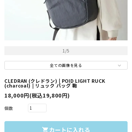
1
/
5
全ての画像を見る
CLEDRAN (クレドラン) | POID LIGHT RUCK
(charcoal) | リュック バッグ 鞄
18,000円(税込19,800円)
個数
カートに入れる
shopping_cart