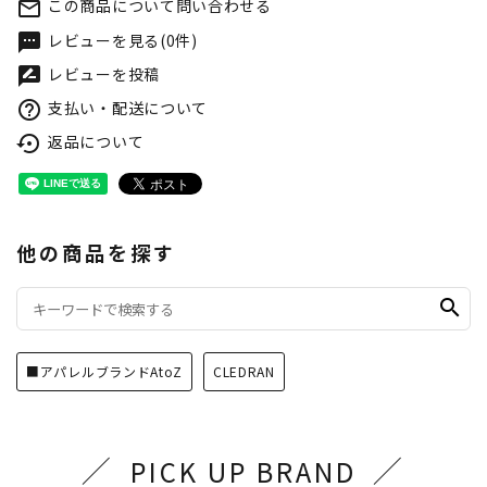
この商品について問い合わせる
mail_outline
レビューを見る(0件)
textsms
レビューを投稿
rate_review
支払い・配送について
help_outline
返品について
settings_backup_restore
他の商品を探す
search
■アパレルブランドAtoZ
CLEDRAN
PICK UP BRAND