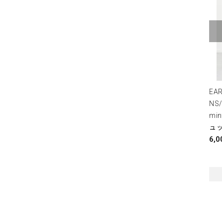
EA
NS/
min
ュ
6,