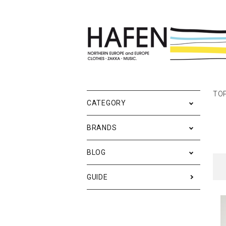
ポスター
ポスターブランドAtoZ
All
TO
ポ
雑
Ne
CATEGORY
バッグ
Event
テ
実
BRANDS
iPhone・携帯ケース
ス
BLOG
メンズファッション
ア
RESTOCK / 再入荷
S
GUIDE