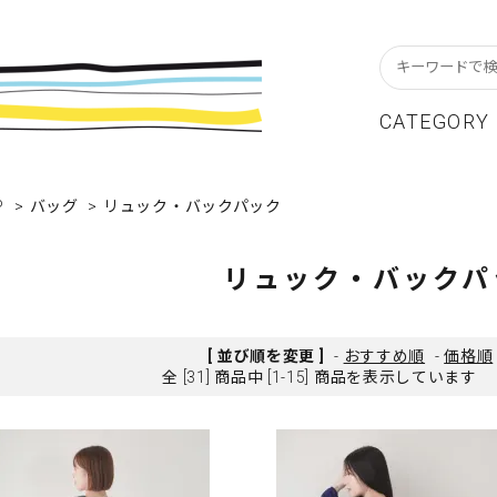
CATEGORY
P
スターフレーム
貨ブランドAtoZ
w In
>
バッグ
>
リュック・バックパック
カレンダー
アパレルブランドAtoZ
Staff Blog
ーブル&キッチン
店舗について
リビング
卸販売について
リュック・バックパ
テーショナリー
グリーティングカード
クセサリー・小物
レコード・CD
[ 並び順を変更 ]
-
おすすめ順
-
価格順
全 [31] 商品中 [1-15] 商品を表示しています
ALE / セール
OUTLET / アウトレット