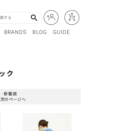
0
search
BRANDS
BLOG
GUIDE
アート・フォトグラフィ
Featured Article
オーディオ・フィルムカメラ
ック
レディースファッション
BEST SELLER / ベストセラー
-
新着順
次のページへ