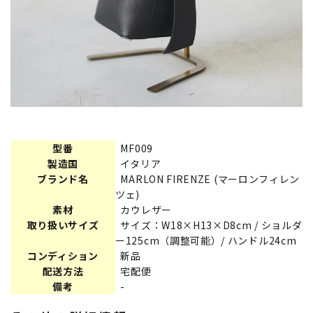
型番
MF009
製造国
イタリア
ブランド名
MARLON FIRENZE (マーロンフィレン
ツェ)
素材
カウレザー
取り扱いサイズ
サイズ：W18×H13×D8cm / ショルダ
ー125cm（調整可能）/ ハンドル24cm
コンディション
新品
配送方法
宅配便
備考
-