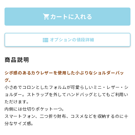
カートに入れる
shopping_cart
オプションの値段詳細
view_list
商品説明
シボ感のあるカウレザーを使用した小ぶりなショルダーバッ
グ。
小さめでコロンとしたフォルムが可愛らしいミニ・レザー・シ
ョルダー。ストラップを外してハンドバッグとしてもご利用い
ただけます。
内側には仕切りポケット一つ。
スマートフォン、二つ折り財布、コスメなどを収納するのに十
分なサイズ感。