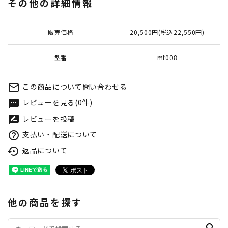
その他の詳細情報
販売価格
20,500円(税込22,550円)
型番
mf008
この商品について問い合わせる
mail_outline
レビューを見る(0件)
textsms
レビューを投稿
rate_review
支払い・配送について
help_outline
返品について
settings_backup_restore
他の商品を探す