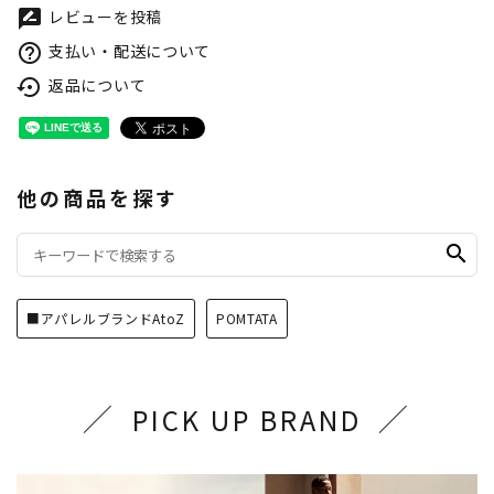
レビューを投稿
rate_review
支払い・配送について
help_outline
返品について
settings_backup_restore
他の商品を探す
search
■アパレルブランドAtoZ
POMTATA
PICK UP BRAND