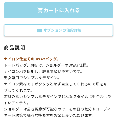
カートに入れる
shopping_cart
オプションの値段詳細
view_list
商品説明
ナイロン仕立ての3WAYバッグ。
トートバッグ、肩掛け、ショルダーの3WAY仕様。
ナイロン地を採用し、軽量で扱いやすいです。
男女兼用でシンプルなデザイン。
ナイロン素材ですがクタッとせず自立してくれるので形をキー
プしてくれます。
無駄のないシンプルなデザインでどんなスタイルにも合わせや
すいアイテム。
ショルダーは長さ調節が可能なので、その日の気分やコーディ
ネート次第で様々な持ち方をお楽しみいただけます。