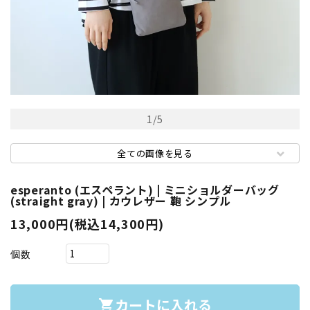
1
/
5
全ての画像を見る
esperanto (エスペラント) | ミニショルダーバッグ
(straight gray) | カウレザー 鞄 シンプル
13,000円(税込14,300円)
個数
カートに入れる
shopping_cart