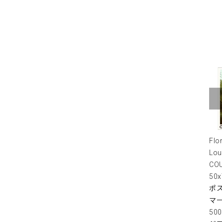
Flo
Lou
COU
50
ポス
マ
50