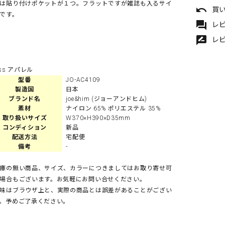
は貼り付けポケットが１つ。フラットですが雑誌も入るサイ
undo
買
です。
forum
レビ
rate_review
レ
sss アパレル
型番
JO-AC4109
製造国
日本
ブランド名
joe&him (ジョーアンドヒム)
素材
ナイロン 65% ポリエステル 35%
取り扱いサイズ
W370×H390×D35mm
コンディション
新品
配送方法
宅配便
備考
-
庫の無い商品、サイズ、カラーにつきましてはお取り寄せ可
場合もございます。お気軽にお問い合せください。
味はブラウザ上と、実際の商品とは誤差があることがござい
。予めご了承ください。