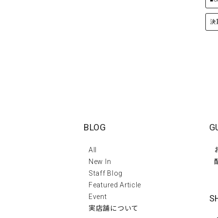
決
BLOG
G
All
New In
Staff Blog
Featured Article
Event
S
実店舗について