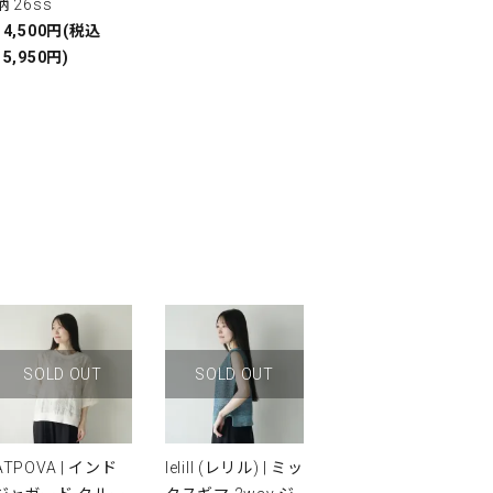
柄 26ss
14,500円(税込
15,950円)
SOLD OUT
SOLD OUT
ATPOVA | インド
lelill (レリル) | ミッ