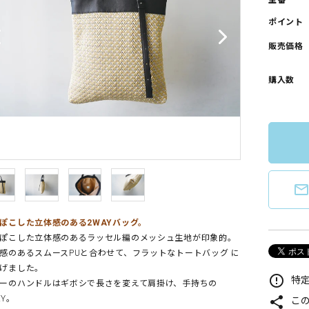
型番
ポイント
販売価格
購入数
mail_outlin
ぽこした立体感のある2WAYバッグ。
ぽこした立体感のあるラッセル編のメッシュ生地が印象的。
感のあるスムースPUと合わせて、フラットなトートバッグ に
げました。
error_outline
特定
ーのハンドルはギボシで長さを変えて肩掛け、手持ちの
share
AY。
こ