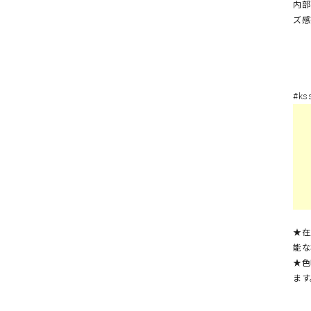
内部
ズ感
#k
★在
能な
★色
ます