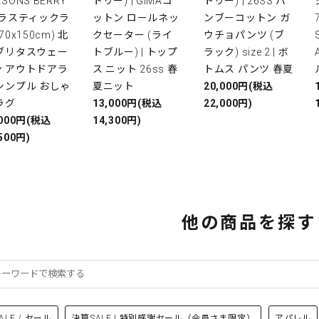
ASONS BERRY
トリー) | GIMAコ
トリー) | 26SS バ
プラスティックラ
ットン ロールネッ
ンブーコットン ガ
(70x150cm) 北
クセーター (ライ
ウチョパンツ (ブ
 ブリタスウェー
トブルー) | トップ
ラック) size 2 | ボ
ン アウトドアラ
ス ニット 26ss 春
トムス パンツ 春夏
シンプル おしゃ
夏ニット
20,000円(税込
ラグ
13,000円(税込
22,000円)
,000円(税込
14,300円)
500円)
他の商品を探す
ALE / セール
決算SALE | 特別感謝セール（会員さま限定）
アパレル