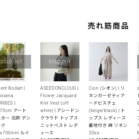
売れ筋商品
SOLD OUT
SOLD OUT
rent Bodart |
ASEEDONCLOUD |
Cion (シオン) | リ
isiana
Flower Jacquard
ネンガーゼティア
RBES |
Knit Vest (off
ードビスチェ
x70cm アート
white) | アシードン
(beige/black) | ト
ター 北欧 デン
クラウド トップス
ップス レディース
ーク
ニットベスト レデ
裏地付き 麻 リネン
0x700mm ルイ
ィース
20ss