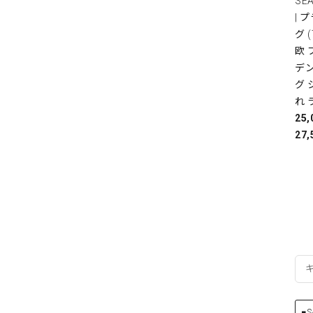
SE
| 
グ 
欧
デ
グ 
れ 
25
27,
■S