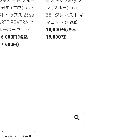
ジャガード クルー
クスギマ 2way ジ
7分袖 (生成) size
レ (ブルー) size
S | トップス 26ss
38 | ジレ ベスト ギ
ARTE POVERA ア
マコットン 速乾
ルテポーヴェラ
18,000円(税込
16,000円(税込
19,800円)
17,600円)
search
■SALE / セール