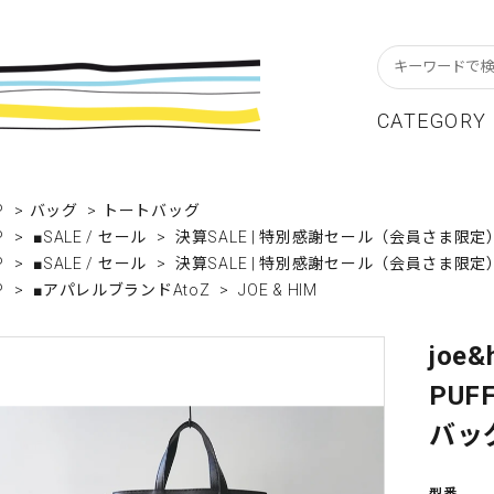
CATEGORY
スターフレーム
貨ブランドAtoZ
w In
カレンダー
アパレルブランドAtoZ
Staff Blog
P
>
バッグ
>
トートバッグ
P
>
■SALE / セール
>
決算SALE | 特別感謝セール（会員さま限定
ーブル&キッチン
店舗について
リビング
卸販売について
P
>
■SALE / セール
>
決算SALE | 特別感謝セール（会員さま限定
P
>
■アパレルブランドAtoZ
>
JOE & HIM
テーショナリー
グリーティングカード
クセサリー・小物
レコード・CD
joe
ALE / セール
OUTLET / アウトレット
PUFF
バッ