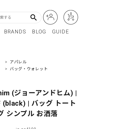
0
search
BRANDS
BLOG
GUIDE
アート・フォトグラフィ
Featured Article
）
>
アパレル
オーディオ・フィルムカメラ
）
>
バッグ・ウォレット
レディースファッション
BEST SELLER / ベストセラー
&him (ジョーアンドヒム) |
 (black) | バッグ トート
グ シンプル お洒落