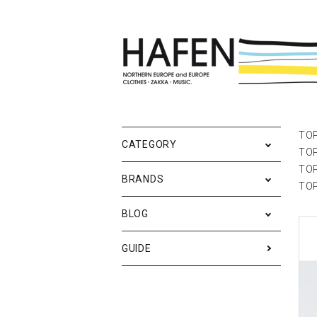
ポスター
ポスターブランドAtoZ
All
ポ
雑
Ne
TO
CATEGORY
TO
バッグ
Event
テ
実
TO
BRANDS
TO
iPhone・携帯ケース
ス
BLOG
メンズファッション
ア
RESTOCK / 再入荷
S
GUIDE