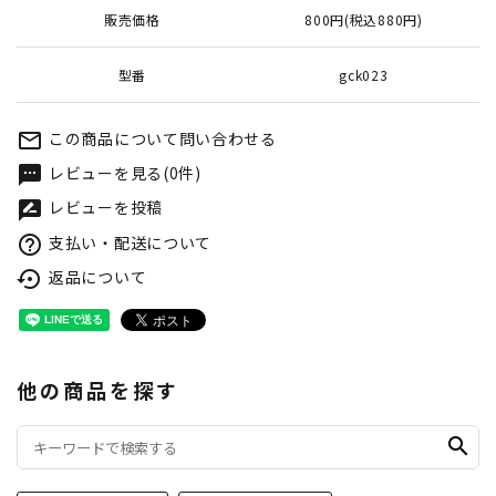
販売価格
800円(税込880円)
型番
gck023
この商品について問い合わせる
mail_outline
レビューを見る(0件)
textsms
レビューを投稿
rate_review
支払い・配送について
help_outline
返品について
settings_backup_restore
他の商品を探す
search