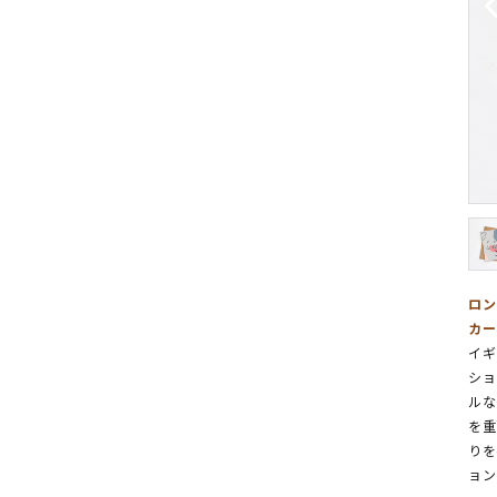
ロン
カー
イギ
ショ
ルな
を重
りを
ョン