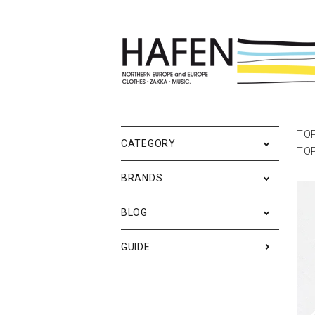
ポスター
ポスターブランドAtoZ
All
ポ
雑
Ne
TO
CATEGORY
TO
バッグ
Event
テ
実
BRANDS
iPhone・携帯ケース
ス
BLOG
メンズファッション
ア
RESTOCK / 再入荷
S
GUIDE