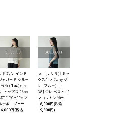
SOLD OUT
SOLD OUT
ATPOVA | インド
lelill (レリル) | ミッ
ジャガード クルー
クスギマ 2way ジ
7分袖 (生成) size
レ (ブルー) size
S | トップス 26ss
38 | ジレ ベスト ギ
ARTE POVERA ア
マコットン 速乾
ルテポーヴェラ
18,000円(税込
16,000円(税込
19,800円)