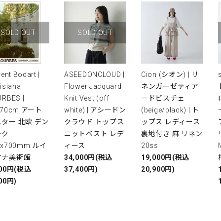
SOLD OUT
SOLD OUT
rent Bodart |
ASEEDONCLOUD |
Cion (シオン) | リ
isiana
Flower Jacquard
ネンガーゼティア
RBES |
Knit Vest (off
ードビスチェ
x70cm アート
white) | アシードン
(beige/black) | ト
ター 北欧 デン
クラウド トップス
ップス レディース
ーク
ニットベスト レデ
裏地付き 麻 リネン
0x700mm ルイ
ィース
20ss
アナ美術館
34,000円(税込
19,000円(税込
000円(税込
37,400円)
20,900円)
00円)