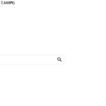
17,600円)
search