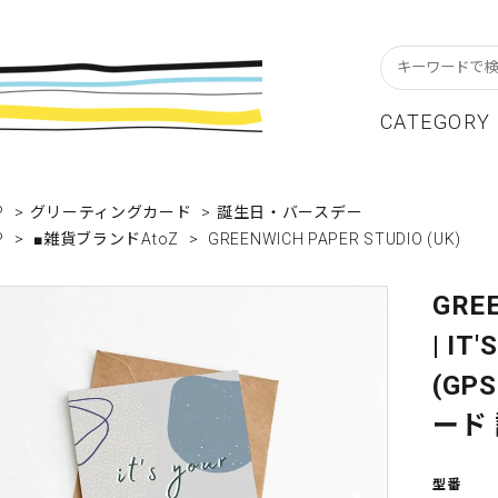
CATEGORY
スターフレーム
貨ブランドAtoZ
w In
カレンダー
アパレルブランドAtoZ
Staff Blog
P
>
グリーティングカード
>
誕生日・バースデー
P
>
■雑貨ブランドAtoZ
>
GREENWICH PAPER STUDIO (UK)
ーブル&キッチン
店舗について
リビング
卸販売について
テーショナリー
グリーティングカード
GRE
| IT
クセサリー・小物
レコード・CD
(GP
ALE / セール
OUTLET / アウトレット
ード
型番