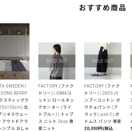
おすすめ商品
SOLD OUT
SOLD OUT
TA SWEDEN |
FACTORY (ファク
FACTORY (ファク
ASONS BERRY
トリー) | GIMAコ
トリー) | 26SS バ
プラスティックラ
ットン ロールネッ
ンブーコットン ガ
(70x150cm) 北
クセーター (ライ
ウチョパンツ (ブ
 ブリタスウェー
トブルー) | トップ
ラック) size 2 | ボ
ン アウトドアラ
ス ニット 26ss 春
トムス パンツ 春夏
シンプル おしゃ
夏ニット
20,000円(税込