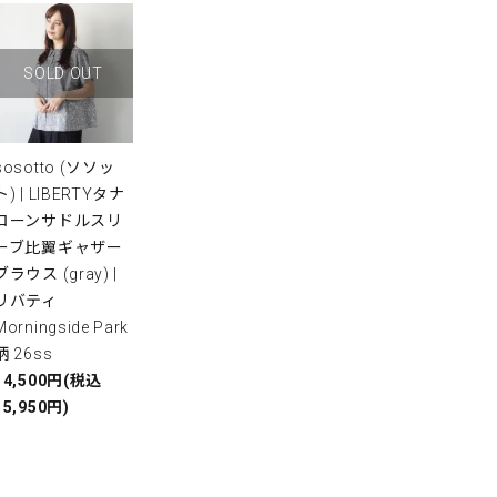
SOLD OUT
sosotto (ソソッ
ト) | LIBERTYタナ
ローンサドルスリ
ーブ比翼ギャザー
ブラウス (gray) |
リバティ
Morningside Park
柄 26ss
14,500円(税込
15,950円)