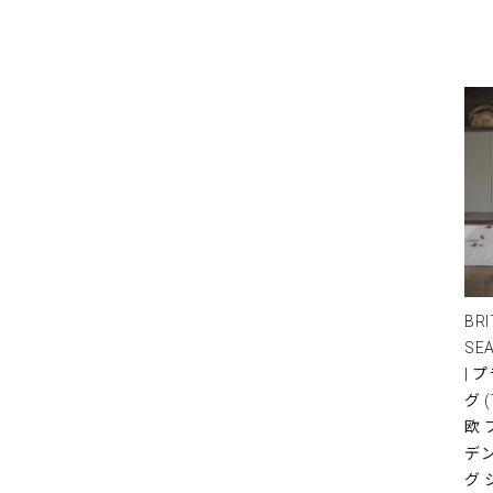
BRI
SE
| 
グ 
欧
デ
グ 