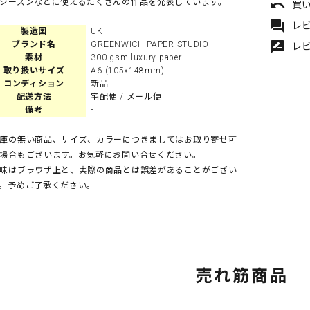
undo
シーズンなどに使えるたくさんの作品を発表しています。
買
forum
レビ
製造国
UK
rate_review
ブランド名
GREENWICH PAPER STUDIO
レ
素材
300 gsm luxury paper
取り扱いサイズ
A6 (105x148mm)
コンディション
新品
配送方法
宅配便 / メール便
備考
-
庫の無い商品、サイズ、カラーにつきましてはお取り寄せ可
場合もございます。お気軽にお問い合せください。
味はブラウザ上と、実際の商品とは誤差があることがござい
。予めご了承ください。
売れ筋商品