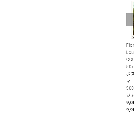
Flo
Lou
COU
50
ポス
マ
50
ジ
9,
9,9