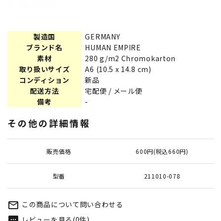
製造国
GERMANY
ブランド名
HUMAN EMPIRE
素材
280 g/m2 Chromokarton
取り扱いサイズ
A6 (10.5 x 14.8 cm)
コンディション
新品
配送方法
宅配便 / メール便
備考
-
その他の詳細情報
販売価格
600円(税込660円)
型番
211010-078
この商品について問い合わせる
mail_outline
レビューを見る(0件)
textsms