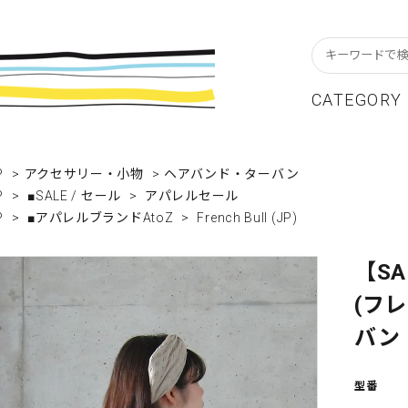
CATEGORY
スターフレーム
貨ブランドAtoZ
w In
カレンダー
アパレルブランドAtoZ
Staff Blog
P
>
アクセサリー・小物
>
ヘアバンド・ターバン
P
>
■SALE / セール
>
アパレルセール
ーブル&キッチン
店舗について
リビング
卸販売について
P
>
■アパレルブランドAtoZ
>
French Bull (JP)
テーショナリー
グリーティングカード
【SA
クセサリー・小物
レコード・CD
(フ
ALE / セール
OUTLET / アウトレット
バン 
型番