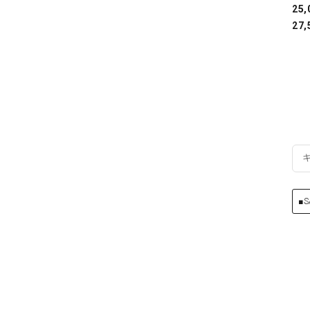
25
27,
■S