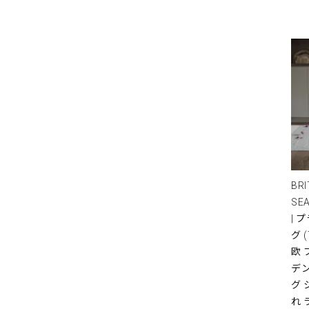
BRI
SE
| 
グ 
欧
デ
グ 
れ 