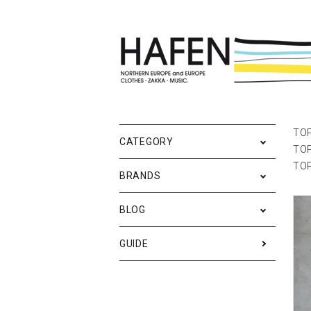
ポスター
ポスターブランドAtoZ
All
ポ
雑
Ne
TO
CATEGORY
TO
バッグ
Event
テ
実
TO
BRANDS
iPhone・携帯ケース
ス
BLOG
メンズファッション
ア
RESTOCK / 再入荷
S
GUIDE