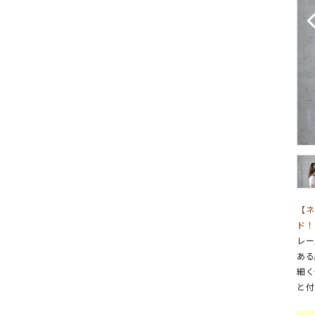
【ネ
ド！
レー
ある
細く
と付