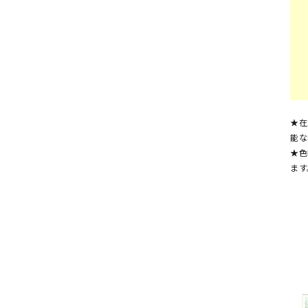
★在
能な
★色
ます