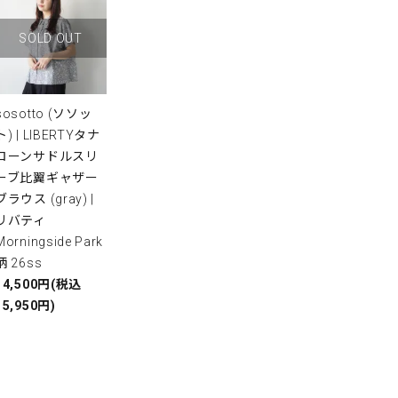
SOLD OUT
sosotto (ソソッ
ト) | LIBERTYタナ
ローンサドルスリ
ーブ比翼ギャザー
ブラウス (gray) |
リバティ
Morningside Park
柄 26ss
14,500円(税込
15,950円)