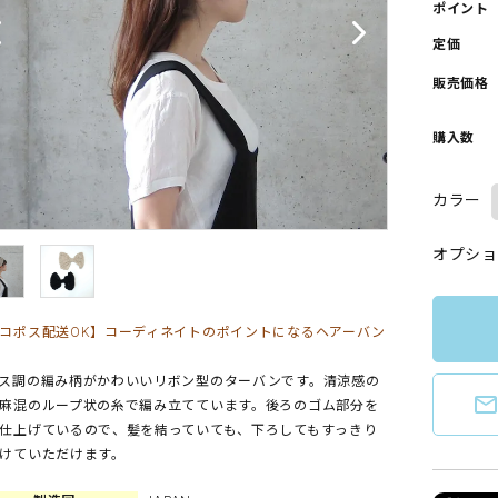
ポイント
定価
販売価格
購入数
カラー
オプショ
コポス配送OK】コーディネイトのポイントになるヘアーバン
ス調の編み柄がかわいいリボン型のターバンです。清涼感の
mail_outlin
麻混のループ状の糸で編み立てています。後ろのゴム部分を
仕上げているので、髪を結っていても、下ろしてもすっきり
けていただけます。