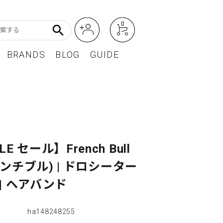
0
search
BRANDS
BLOG
GUIDE
アート・フォトグラフィ
Featured Article
オーディオ・フィルムカメラ
レディースファッション
LE セール】French Bull
BEST SELLER / ベストセラー
レンチブル) | ドロシーター
| ヘアバンド
ha148248255