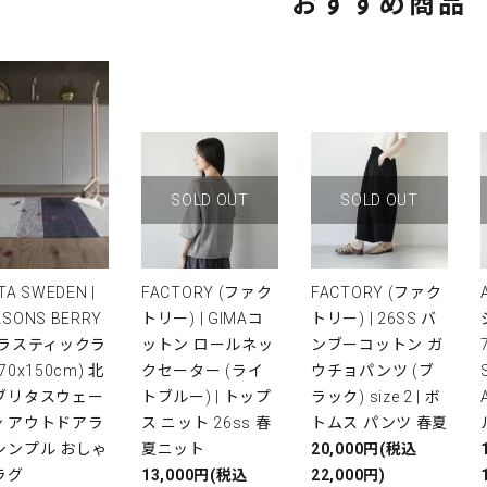
おすすめ商品
SOLD OUT
SOLD OUT
TA SWEDEN |
FACTORY (ファク
FACTORY (ファク
ASONS BERRY
トリー) | GIMAコ
トリー) | 26SS バ
プラスティックラ
ットン ロールネッ
ンブーコットン ガ
(70x150cm) 北
クセーター (ライ
ウチョパンツ (ブ
 ブリタスウェー
トブルー) | トップ
ラック) size 2 | ボ
ン アウトドアラ
ス ニット 26ss 春
トムス パンツ 春夏
シンプル おしゃ
夏ニット
20,000円(税込
ラグ
13,000円(税込
22,000円)