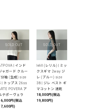
SOLD OUT
SOLD OUT
ATPOVA | インド
lelill (レリル) | ミッ
ジャガード クルー
クスギマ 2way ジ
7分袖 (生成) size
レ (ブルー) size
S | トップス 26ss
38 | ジレ ベスト ギ
ARTE POVERA ア
マコットン 速乾
ルテポーヴェラ
18,000円(税込
16,000円(税込
19,800円)
17,600円)