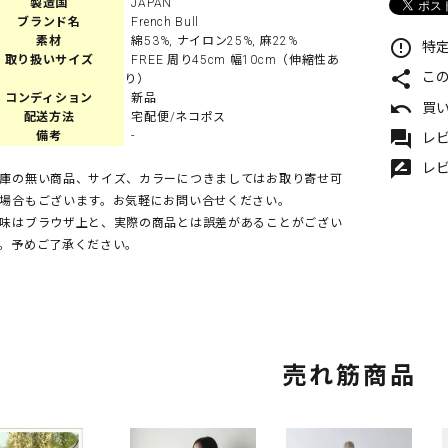
製造国
JAPAN
ブランド名
French Bull
素材
綿53%, ナイロン25%, 麻22%
error_outline
特定
取り扱いサイズ
FREE 周り45cm 幅10cm（伸縮性あ
share
こ
り）
コンディション
新品
undo
買
配送方法
宅配便/ネコポス
forum
備考
-
レビ
rate_review
レ
庫の無い商品、サイズ、カラーにつきましてはお取り寄せ可
場合もございます。お気軽にお問い合せください。
味はブラウザ上と、実際の商品とは誤差があることがござい
。予めご了承ください。
売れ筋商品