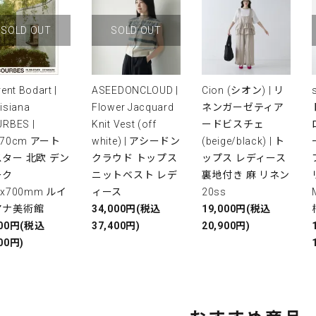
SOLD OUT
SOLD OUT
rent Bodart |
ASEEDONCLOUD |
Cion (シオン) | リ
isiana
Flower Jacquard
ネンガーゼティア
RBES |
Knit Vest (off
ードビスチェ
x70cm アート
white) | アシードン
(beige/black) | ト
ター 北欧 デン
クラウド トップス
ップス レディース
ーク
ニットベスト レデ
裏地付き 麻 リネン
0x700mm ルイ
ィース
20ss
アナ美術館
34,000円(税込
19,000円(税込
000円(税込
37,400円)
20,900円)
00円)