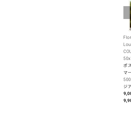
Flo
Lou
COU
50
ポス
マ
50
ジ
9,
9,9