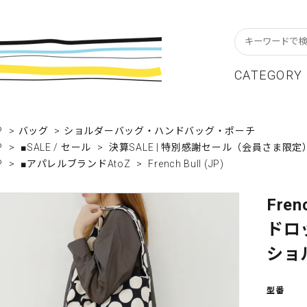
CATEGORY
スターフレーム
貨ブランドAtoZ
w In
カレンダー
アパレルブランドAtoZ
Staff Blog
P
>
バッグ
>
ショルダーバッグ・ハンドバッグ・ポーチ
P
>
■SALE / セール
>
決算SALE | 特別感謝セール（会員さま限定
ーブル&キッチン
店舗について
リビング
卸販売について
P
>
■アパレルブランドAtoZ
>
French Bull (JP)
テーショナリー
グリーティングカード
Fren
クセサリー・小物
レコード・CD
ドロッ
ALE / セール
OUTLET / アウトレット
ショ
型番