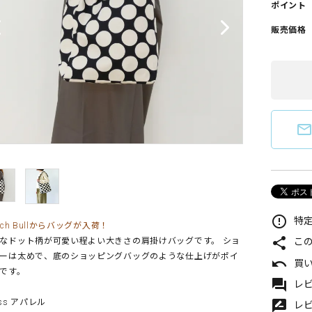
ポイント
販売価格
mail_outlin
error_outline
特定
ench Bullからバッグが入荷！
share
なドット柄が可愛い程よい大きさの肩掛けバッグです。 ショ
こ
ーは太めで、底のショッピングバッグのような仕上げがポイ
undo
買
です。
forum
レビ
sss アパレル
rate_review
レ