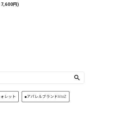
17,600円)
search
ウォレット
■アパレルブランドAtoZ