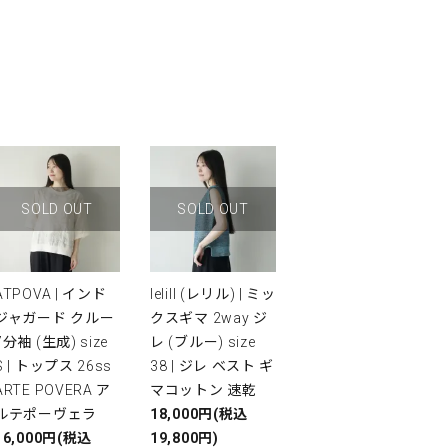
SOLD OUT
SOLD OUT
ATPOVA | インド
lelill (レリル) | ミッ
ジャガード クルー
クスギマ 2way ジ
7分袖 (生成) size
レ (ブルー) size
S | トップス 26ss
38 | ジレ ベスト ギ
ARTE POVERA ア
マコットン 速乾
ルテポーヴェラ
18,000円(税込
16,000円(税込
19,800円)