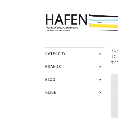
ポスター
ポスターブランドAtoZ
All
ポ
雑
Ne
TO
CATEGORY
TO
バッグ
Event
テ
実
TO
BRANDS
iPhone・携帯ケース
ス
BLOG
メンズファッション
ア
RESTOCK / 再入荷
S
GUIDE