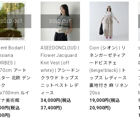
SOLD OUT
SOLD OUT
rent Bodart |
ASEEDONCLOUD |
Cion (シオン) | リ
isiana
Flower Jacquard
ネンガーゼティア
RBES |
Knit Vest (off
ードビスチェ
x70cm アート
white) | アシードン
(beige/black) | ト
ター 北欧 デン
クラウド トップス
ップス レディース
ーク
ニットベスト レデ
裏地付き 麻 リネン
0x700mm ルイ
ィース
20ss
アナ美術館
34,000円(税込
19,000円(税込
000円(税込
37,400円)
20,900円)
00円)