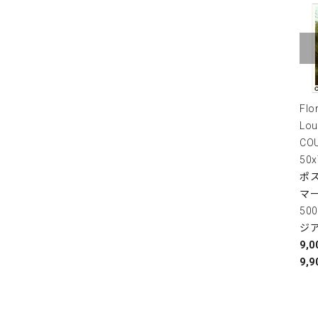
Flo
Lou
COU
50
ポス
マ
50
ジ
9,
9,9