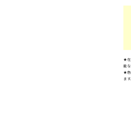
★在
能な
★色
ます