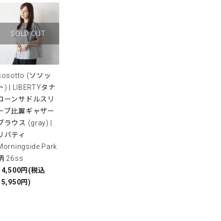
SOLD OUT
sosotto (ソソッ
ト) | LIBERTYタナ
ローンサドルスリ
ーブ比翼ギャザー
ブラウス (gray) |
リバティ
Morningside Park
柄 26ss
14,500円(税込
15,950円)