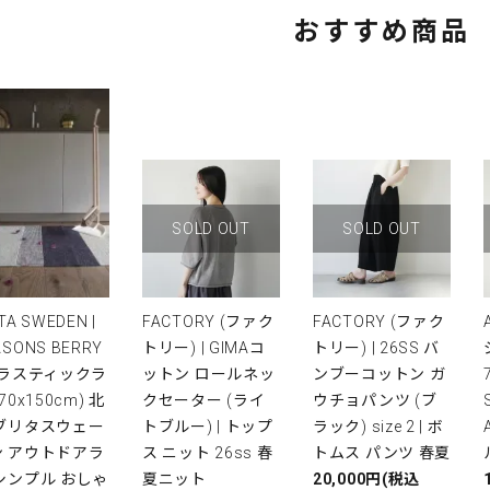
おすすめ商品
SOLD OUT
SOLD OUT
TA SWEDEN |
FACTORY (ファク
FACTORY (ファク
ASONS BERRY
トリー) | GIMAコ
トリー) | 26SS バ
プラスティックラ
ットン ロールネッ
ンブーコットン ガ
(70x150cm) 北
クセーター (ライ
ウチョパンツ (ブ
 ブリタスウェー
トブルー) | トップ
ラック) size 2 | ボ
ン アウトドアラ
ス ニット 26ss 春
トムス パンツ 春夏
シンプル おしゃ
夏ニット
20,000円(税込