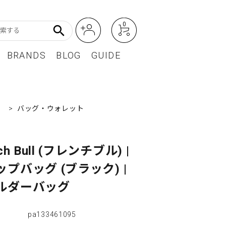
0
search
BRANDS
BLOG
GUIDE
アート・フォトグラフィ
Featured Article
）
>
バッグ・ウォレット
オーディオ・フィルムカメラ
レディースファッション
ch Bull (フレンチブル) |
BEST SELLER / ベストセラー
プバッグ (ブラック) |
ルダーバッグ
pa133461095