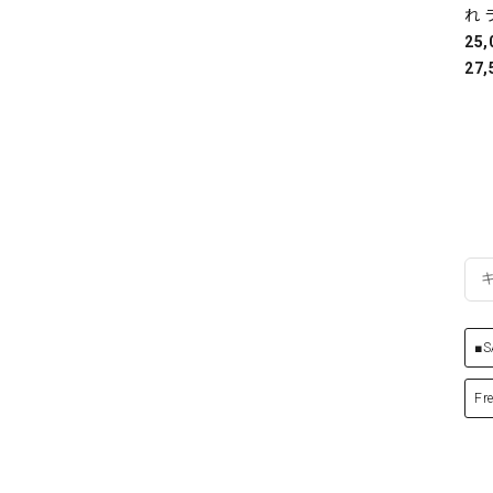
れ 
25
27,
■S
Fr