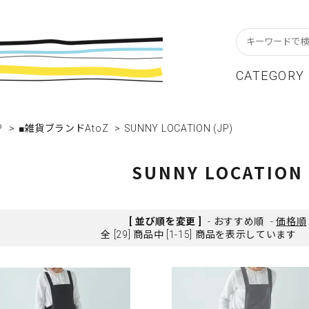
CATEGORY
P
スターフレーム
貨ブランドAtoZ
w In
>
■雑貨ブランドAtoZ
>
SUNNY LOCATION (JP)
カレンダー
アパレルブランドAtoZ
Staff Blog
ーブル&キッチン
店舗について
リビング
卸販売について
SUNNY LOCATION 
テーショナリー
グリーティングカード
クセサリー・小物
レコード・CD
[ 並び順を変更 ]
-
おすすめ順
-
価格順
全 [29] 商品中 [1-15] 商品を表示しています
ALE / セール
OUTLET / アウトレット