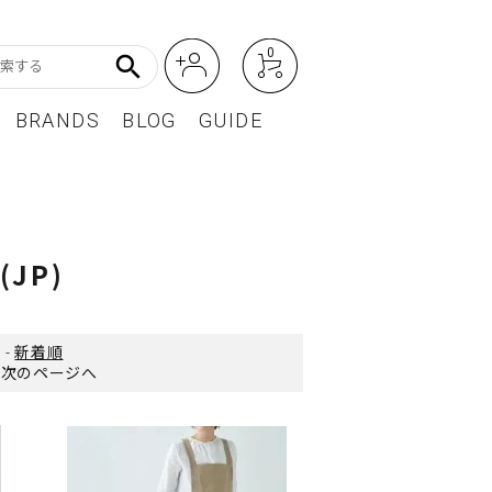
0
search
BRANDS
BLOG
GUIDE
アート・フォトグラフィ
Featured Article
オーディオ・フィルムカメラ
(JP)
レディースファッション
BEST SELLER / ベストセラー
-
新着順
次のページへ