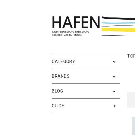
ポスター
ポスターブランドAtoZ
All
TO
ポ
雑
Ne
CATEGORY
バッグ
Event
テ
実
BRANDS
iPhone・携帯ケース
ス
BLOG
メンズファッション
ア
RESTOCK / 再入荷
S
GUIDE