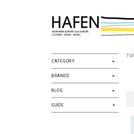
ポスター
ポスターブランドAtoZ
All
TO
ポ
雑
Ne
CATEGORY
バッグ
Event
テ
実
BRANDS
iPhone・携帯ケース
ス
BLOG
メンズファッション
ア
RESTOCK / 再入荷
S
GUIDE