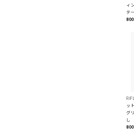
ィ
テ
80
RI
ット
グ
し
80