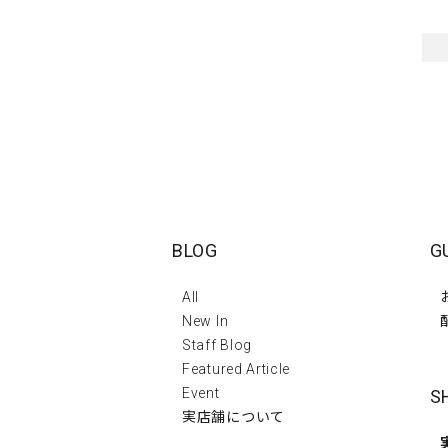
BLOG
G
All
New In
Staff Blog
Featured Article
Event
S
実店舗について