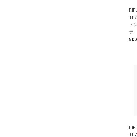
RIF
TH
ィ
テ
80
RIF
TH