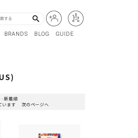
0
search
BRANDS
BLOG
GUIDE
アート・フォトグラフィ
Featured Article
オーディオ・フィルムカメラ
(US)
レディースファッション
BEST SELLER / ベストセラー
-
新着順
示しています
次のページへ