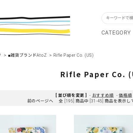
CATEGORY
P
スターフレーム
貨ブランドAtoZ
w In
>
■雑貨ブランドAtoZ
>
Rifle Paper Co. (US)
カレンダー
アパレルブランドAtoZ
Staff Blog
ーブル&キッチン
店舗について
リビング
卸販売について
Rifle Paper Co. 
テーショナリー
グリーティングカード
クセサリー・小物
レコード・CD
[ 並び順を変更 ]
-
おすすめ順
-
価格順
前のページへ
全 [195] 商品中 [31-45] 商品を表
ALE / セール
OUTLET / アウトレット