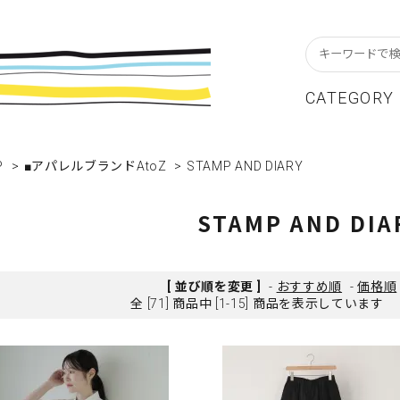
CATEGORY
P
スターフレーム
貨ブランドAtoZ
w In
>
■アパレルブランドAtoZ
>
STAMP AND DIARY
カレンダー
アパレルブランドAtoZ
Staff Blog
ーブル&キッチン
店舗について
リビング
卸販売について
STAMP AND DIA
テーショナリー
グリーティングカード
クセサリー・小物
レコード・CD
[ 並び順を変更 ]
-
おすすめ順
-
価格順
全 [71] 商品中 [1-15] 商品を表示しています
ALE / セール
OUTLET / アウトレット