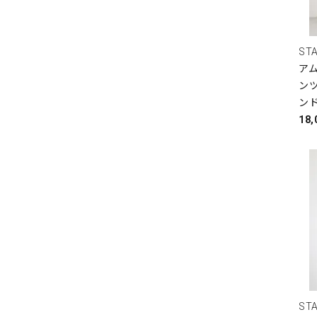
ST
ア
ンツ
ン
18
ST