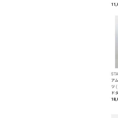
11
ST
ア
ツ 
ド
18