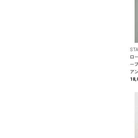
ST
ロ
ーブ
ア
18