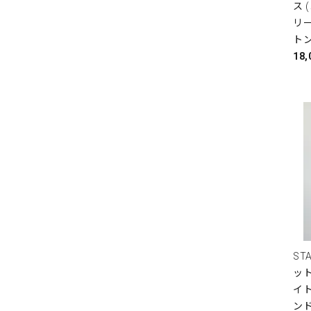
ス 
リ
ト
18
ST
ット
イト
ン