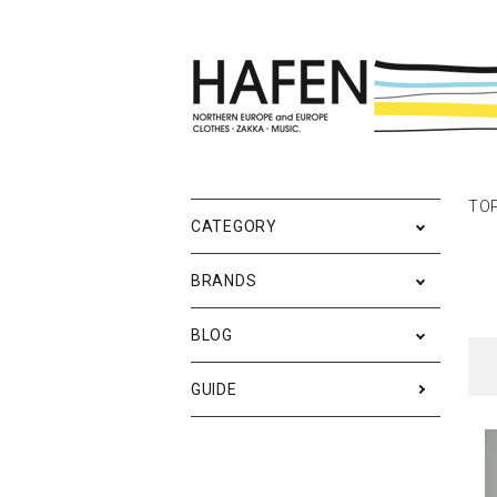
ポスター
ポスターブランドAtoZ
All
TO
ポ
雑
Ne
CATEGORY
バッグ
Event
テ
実
BRANDS
iPhone・携帯ケース
ス
BLOG
メンズファッション
ア
RESTOCK / 再入荷
S
GUIDE