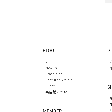
BLOG
G
All
New In
Staff Blog
Featured Article
Event
S
実店舗について
MEMBER