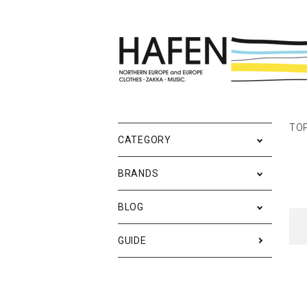
ポスター
ポスターブランドAtoZ
All
TO
ポ
雑
Ne
CATEGORY
バッグ
Event
テ
実
BRANDS
iPhone・携帯ケース
ス
BLOG
メンズファッション
ア
RESTOCK / 再入荷
S
GUIDE