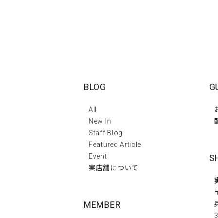
BLOG
G
All
New In
Staff Blog
Featured Article
Event
S
実店舗について
MEMBER
3