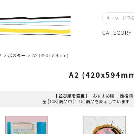
CATEGORY
P
スターフレーム
貨ブランドAtoZ
w In
>
ポスター
>
A2 (420x594mm)
カレンダー
アパレルブランドAtoZ
Staff Blog
ーブル&キッチン
店舗について
リビング
卸販売について
A2 (420x594m
テーショナリー
グリーティングカード
クセサリー・小物
レコード・CD
[ 並び順を変更 ]
-
おすすめ順
-
価格順
全 [108] 商品中 [1-15] 商品を表示しています
ALE / セール
OUTLET / アウトレット