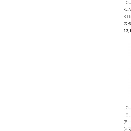
LOU
KJA
ST
スタ
12
LOU
- E
アー
ン