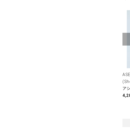
ASE
(S
ア
4,