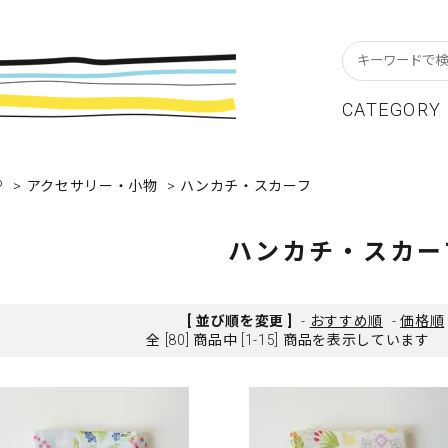
CATEGORY
P
スターフレーム
貨ブランドAtoZ
w In
>
アクセサリー・小物
>
ハンカチ・スカーフ
カレンダー
アパレルブランドAtoZ
Staff Blog
ーブル&キッチン
店舗について
リビング
卸販売について
ハンカチ・スカー
テーショナリー
グリーティングカード
クセサリー・小物
レコード・CD
[ 並び順を変更 ]
-
おすすめ順
-
価格順
全 [80] 商品中 [1-15] 商品を表示しています
ALE / セール
OUTLET / アウトレット