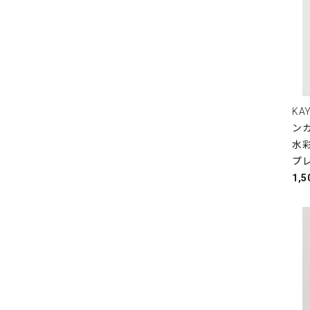
KAY
ン
水彩
プ
1,