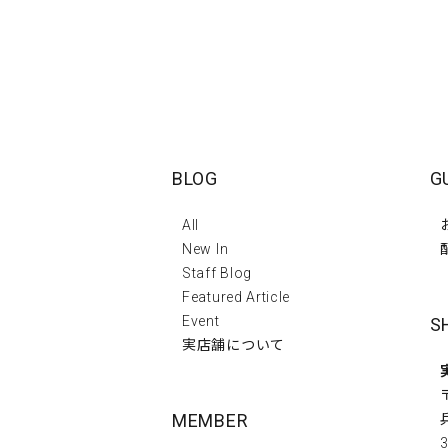
BLOG
G
All
New In
Staff Blog
Featured Article
Event
S
実店舗について
MEMBER
3