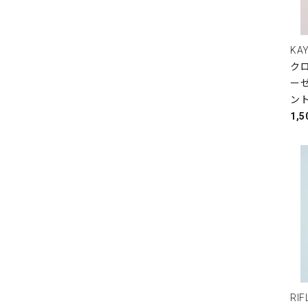
KAY
クロ
ーゼ
ン
1,
RI