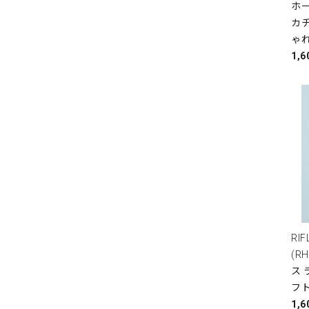
ホー
カ
ゃれ
1,
RI
(R
ス 
フ
1,