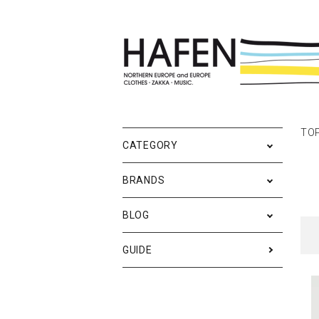
ポスター
ポスターブランドAtoZ
All
TO
ポ
雑
Ne
CATEGORY
バッグ
Event
テ
実
BRANDS
iPhone・携帯ケース
ス
BLOG
メンズファッション
ア
RESTOCK / 再入荷
S
GUIDE