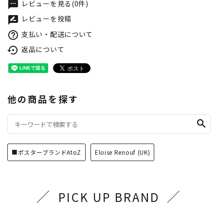
レビューを見る(0件)
textsms
レビューを投稿
rate_review
支払い・配送について
help_outline
返品について
settings_backup_restore
他の商品を探す
search
■ポスターブランドAtoZ
Eloise Renouf (UK)
PICK UP BRAND