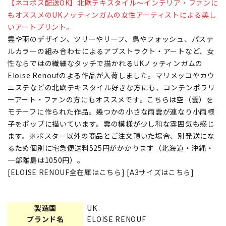
【ネコポス配送OK】北欧テキスタイル～インテリア・ファンに
もオススメのUKノッティンガムの女性アーティストによる美し
いアートプリント。
雲や雨のデザイン、ツリーやリーフ、鳥やフォッシュ、パステ
ルカラーの組み合わせによるアブストラクト・アートなど、女
性ならではの繊細なタッチで描かれるUKノッティンガムの
Eloise Renoufのよる作品が入荷しました。マリメッコやカウ
ニステなどの北欧テキスタイル好きな方にも、コンテンポラリ
ーアート・ファンの方にもオススメです。こちらは空（雲）を
モチーフに作られた作品。幾つかの小さな雨雲が連なり小雨様
子をポップに描いています。雲の模様が少し和な雰囲気も感じ
ます。※ポスター以外の商品とご注文頂いた場合、別発送にな
るため個別に宅急便送料525円がかかります（北海道・沖縄・
一部離島は1050円）。
[ELOISE RENOUF全在庫はこちら]
[A3サイズはこちら]
製造国
UK
ブランド名
ELOISE RENOUF