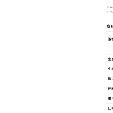
※平
163
商
素
生
生
透
伸
裏
仕