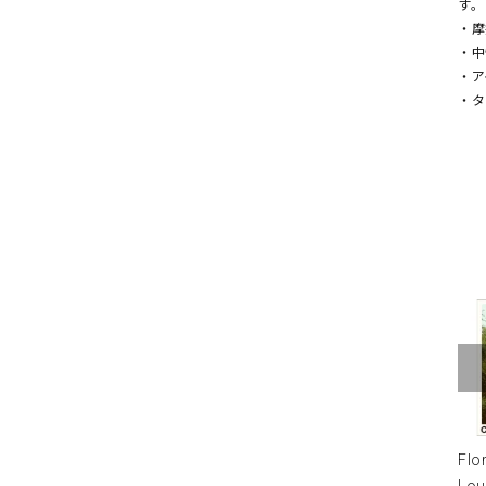
す。
・摩
・中
・ア
・タ
Flo
Lou