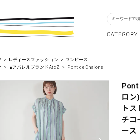
CATEGORY
スターフレーム
貨ブランドAtoZ
w In
カレンダー
アパレルブランドAtoZ
Staff Blog
P
>
レディースファッション
>
ワンピース
P
>
■アパレルブランドAtoZ
>
Pont de Chalons
ーブル&キッチン
店舗について
リビング
卸販売について
テーショナリー
グリーティングカード
Pon
ロン
クセサリー・小物
レコード・CD
トス
ALE / セール
OUTLET / アウトレット
チコー
ース