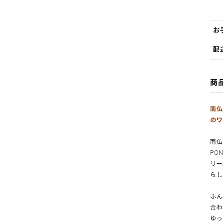
お
配
商
南仏
のワ
南仏
PO
リー
らし
ふん
合わ
ゆっ