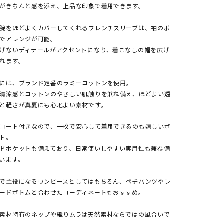
がきちんと感を添え、上品な印象で着用できます。
腕をほどよくカバーしてくれるフレンチスリーブは、袖のボ
でアレンジが可能。
げないディテールがアクセントになり、着こなしの幅を広げ
れます。
には、ブランド定番のラミーコットンを使用。
清涼感とコットンのやさしい肌触りを兼ね備え、ほどよい透
と軽さが真夏にも心地よい素材です。
コート付きなので、一枚で安心して着用できるのも嬉しいポ
ト。
ドポケットも備えており、日常使いしやすい実用性も兼ね備
います。
で主役になるワンピースとしてはもちろん、ペチパンツやレ
ードボトムと合わせたコーディネートもおすすめ。
素材特有のネップや織りムラは天然素材ならではの風合いで