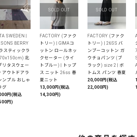
SOLD OUT
SOLD OUT
TA SWEDEN |
FACTORY (ファク
FACTORY (ファク
ASONS BERRY
トリー) | GIMAコ
トリー) | 26SS バ
プラスティックラ
ットン ロールネッ
ンブーコットン ガ
(70x150cm) 北
クセーター (ライ
ウチョパンツ (ブ
 ブリタスウェー
トブルー) | トップ
ラック) size 2 | ボ
ン アウトドアラ
ス ニット 26ss 春
トムス パンツ 春夏
シンプル おしゃ
夏ニット
20,000円(税込
ラグ
13,000円(税込
22,000円)
,000円(税込
14,300円)
500円)