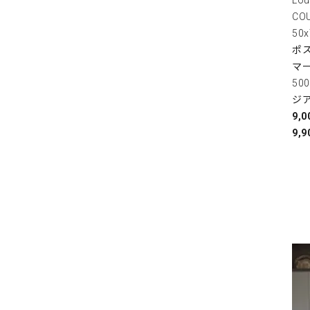
COU
50
ポス
マ
50
ジ
9,
9,9