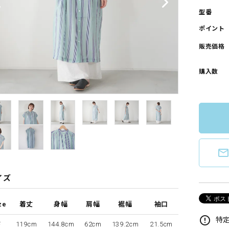
型番
ポイント
販売価格
購入数
mail_outlin
イズ
ze
着丈
身幅
肩幅
裾幅
袖口
error_outline
特定
F
119cm
144.8cm
62cm
139.2cm
21.5cm