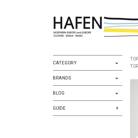
ポスター
ポスターブランドAtoZ
All
ポ
雑
Ne
TO
CATEGORY
TO
バッグ
Event
テ
実
BRANDS
iPhone・携帯ケース
ス
BLOG
メンズファッション
ア
RESTOCK / 再入荷
S
GUIDE