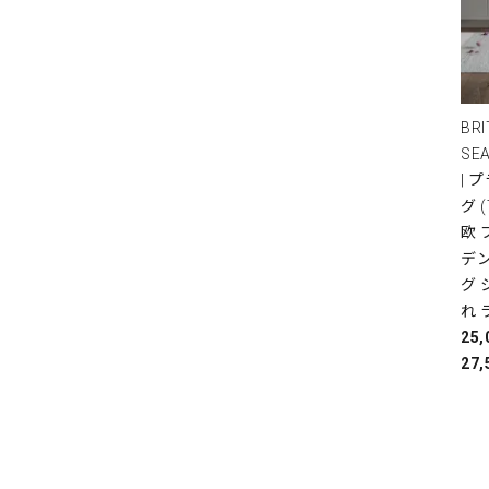
BRI
SE
| 
グ 
欧
デ
グ 
れ 
25
27,