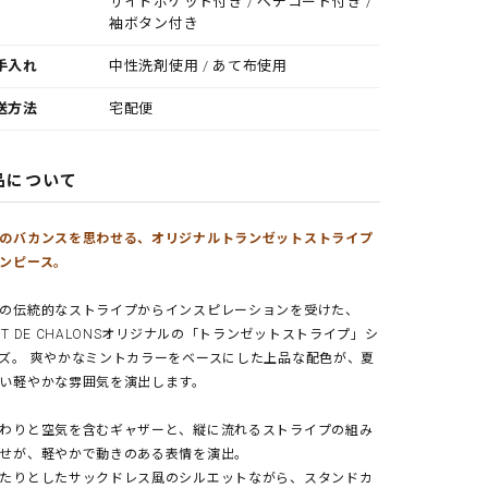
サイドポケット付き / ペチコート付き /
袖ボタン付き
手入れ
中性洗剤使用 / あて布使用
送方法
宅配便
品について
のバカンスを思わせる、オリジナルトランゼットストライプ
ンピース。
の伝統的なストライプからインスピレーションを受けた、
NT DE CHALONSオリジナルの「トランゼットストライプ」シ
ズ。 爽やかなミントカラーをベースにした上品な配色が、夏
い軽やかな雰囲気を演出します。
わりと空気を含むギャザーと、縦に流れるストライプの組み
せが、軽やかで動きのある表情を演出。
たりとしたサックドレス風のシルエットながら、スタンドカ