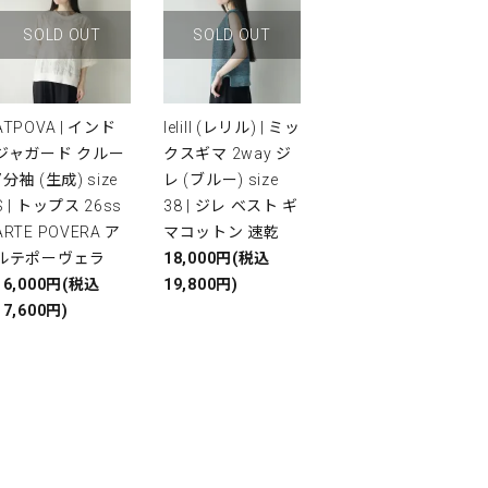
SOLD OUT
SOLD OUT
ATPOVA | インド
lelill (レリル) | ミッ
ジャガード クルー
クスギマ 2way ジ
7分袖 (生成) size
レ (ブルー) size
S | トップス 26ss
38 | ジレ ベスト ギ
ARTE POVERA ア
マコットン 速乾
ルテポーヴェラ
18,000円(税込
16,000円(税込
19,800円)
17,600円)