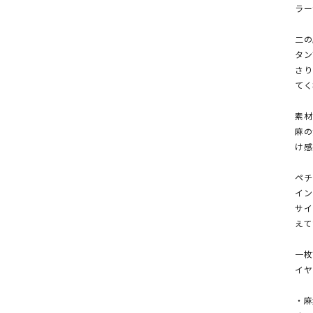
ラー
二の
タン
さり
てく
素材
麻の
け感
ペチ
イン
サイ
えて
一枚
イヤ
・麻