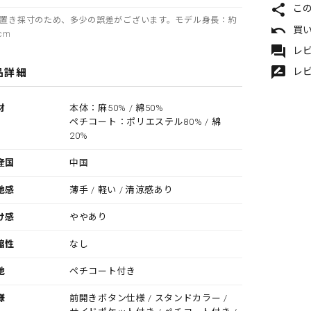
share
こ
置き採寸のため、多少の誤差がございます。モデル身長：約
undo
買
cm
forum
レビ
rate_review
レ
品詳細
材
本体：麻50% / 綿50%
ペチコート：ポリエステル80% / 綿
20%
産国
中国
地感
薄手 / 軽い / 清涼感あり
け感
ややあり
縮性
なし
地
ペチコート付き
様
前開きボタン仕様 / スタンドカラー /