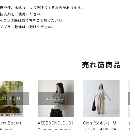
擦や汗、水濡れにより色移りする場合があります。
性洗剤をご使用ください。
イロンの際はあて布をご使用ください。
ンブラー乾燥はお避けください。
売れ筋商品
SOLD OUT
SOLD OUT
rent Bodart |
ASEEDONCLOUD |
Cion (シオン) | リ
isiana
Flower Jacquard
ネンガーゼティア