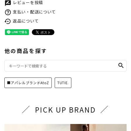
レビューを投稿
rate_review
支払い・配送について
help_outline
返品について
settings_backup_restore
他の商品を探す
search
■アパレルブランドAtoZ
TUTIE.
PICK UP BRAND