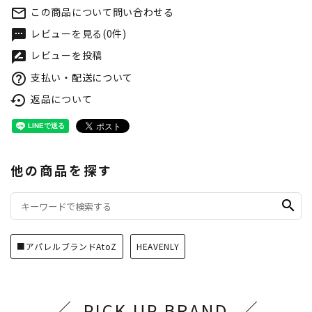
この商品について問い合わせる
mail_outline
レビューを見る(0件)
textsms
レビューを投稿
rate_review
支払い・配送について
help_outline
返品について
settings_backup_restore
他の商品を探す
search
■アパレルブランドAtoZ
HEAVENLY
PICK UP BRAND