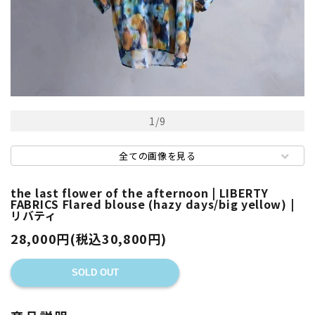
1
/
9
全ての画像を見る
the last flower of the afternoon | LIBERTY
FABRICS Flared blouse (hazy days/big yellow) |
リバティ
28,000円(税込30,800円)
SOLD OUT