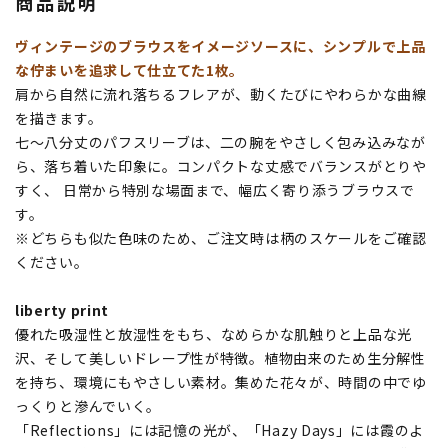
商品説明
ヴィンテージのブラウスをイメージソースに、シンプルで上品
な佇まいを追求して仕立てた1枚。
肩から自然に流れ落ちるフレアが、動くたびにやわらかな曲線
を描きます。
七〜八分丈のパフスリーブは、二の腕をやさしく包み込みなが
ら、落ち着いた印象に。コンパクトな丈感でバランスがとりや
すく、 日常から特別な場面まで、幅広く寄り添うブラウスで
す。
※どちらも似た色味のため、ご注文時は柄のスケールをご確認
ください。
liberty print
優れた吸湿性と放湿性をもち、なめらかな肌触りと上品な光
沢、そして美しいドレープ性が特徴。植物由来のため生分解性
を持ち、環境にもやさしい素材。集めた花々が、時間の中でゆ
っくりと滲んでいく。
「Reflections」には記憶の光が、「Hazy Days」には霞のよ