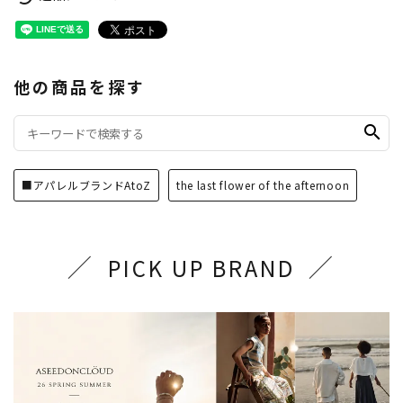
他の商品を探す
search
■アパレルブランドAtoZ
the last flower of the afternoon
PICK UP BRAND