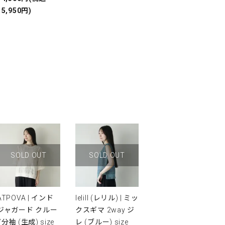
15,950円)
SOLD OUT
SOLD OUT
ATPOVA | インド
lelill (レリル) | ミッ
ジャガード クルー
クスギマ 2way ジ
7分袖 (生成) size
レ (ブルー) size