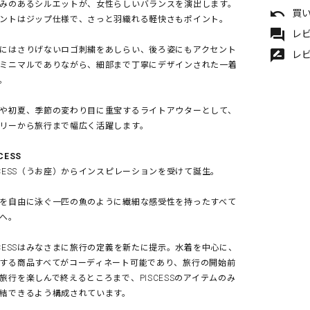
みのあるシルエットが、女性らしいバランスを演出します。
undo
買
ントはジップ仕様で、さっと羽織れる軽快さもポイント。
forum
レビ
にはさりげないロゴ刺繍をあしらい、後ろ姿にもアクセント
rate_review
レ
ミニマルでありながら、細部まで丁寧にデザインされた一着
。
や初夏、季節の変わり目に重宝するライトアウターとして、
リーから旅行まで幅広く活躍します。
CESS
SCESS（うお座）からインスピレーションを受けて誕生。
を自由に泳ぐ一匹の魚のように繊細な感受性を持ったすべて
へ。
SCESSはみなさまに旅行の定義を新たに提示。水着を中心に、
する商品すべてがコーディネート可能であり、旅行の開始前
旅行を楽しんで終えるところまで、PISCESSのアイテムのみ
結できるよう構成されています。