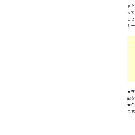
また
って
しヒ
も十
★在
能な
★色
ます