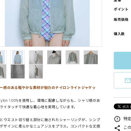
型番
ポイント
販売価格
購入数
mail_outlin
ー感のある軽やかな素材が魅力のナイロンライトジャケッ
-Nylon 100%を使用し、環境に配慮しながらも、シャリ感のあ
ライタッチで快適な着心地を実現しています。
error_outline
特定
とウエスト切り替え部分に施されたシャーリングが、シンプ
デザインに柔らかなニュアンスをプラス。コンパクトな丈感
share
こ