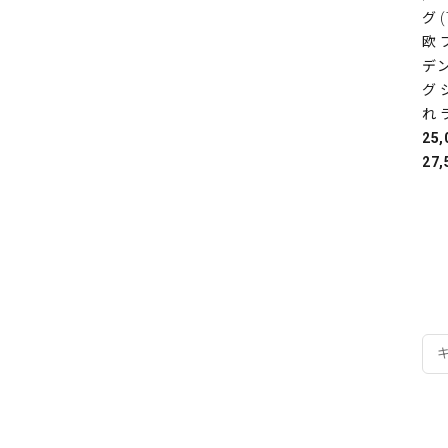
グ 
欧
デ
グ 
れ 
25
27,