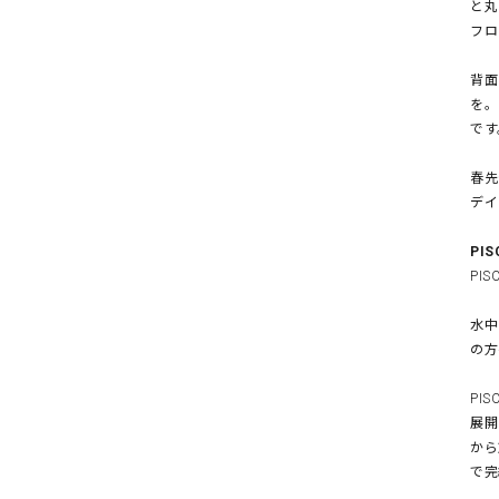
と丸
フロ
背面
を。
です
春先
デイ
PIS
PI
水中
の方
PI
展開
から
で完