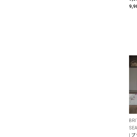
9,9
BRI
SE
| 