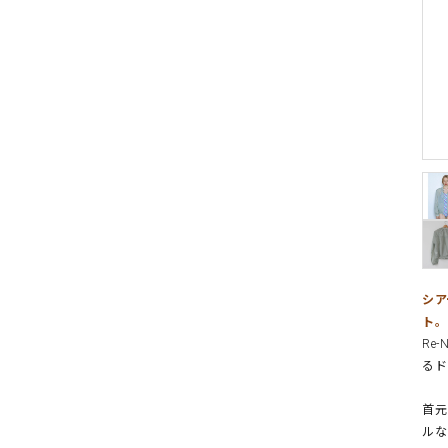
シア
ト。
Re
るド
首元
ルな