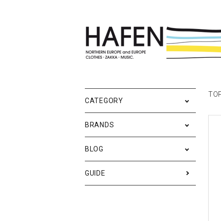
ポスター
ポスターブランドAtoZ
All
ポ
雑
Ne
TO
CATEGORY
バッグ
Event
テ
実
BRANDS
iPhone・携帯ケース
ス
BLOG
メンズファッション
ア
RESTOCK / 再入荷
S
GUIDE