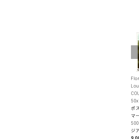
Flo
Lou
COU
50
ポス
マ
50
ジ
9,