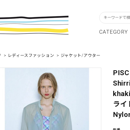
CATEGORY
スターフレーム
貨ブランドAtoZ
w In
カレンダー
アパレルブランドAtoZ
Staff Blog
P
>
レディースファッション
>
ジャケット/アウター
ーブル&キッチン
店舗について
リビング
卸販売について
PISC
テーショナリー
グリーティングカード
Shirr
クセサリー・小物
レコード・CD
kha
ALE / セール
OUTLET / アウトレット
ライ
Nylo