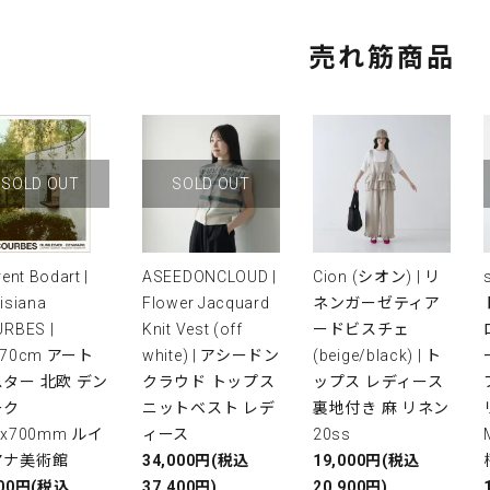
売れ筋商品
SOLD OUT
SOLD OUT
rent Bodart |
ASEEDONCLOUD |
Cion (シオン) | リ
isiana
Flower Jacquard
ネンガーゼティア
RBES |
Knit Vest (off
ードビスチェ
x70cm アート
white) | アシードン
(beige/black) | ト
ター 北欧 デン
クラウド トップス
ップス レディース
ーク
ニットベスト レデ
裏地付き 麻 リネン
0x700mm ルイ
ィース
20ss
アナ美術館
34,000円(税込
19,000円(税込
000円(税込
37,400円)
20,900円)