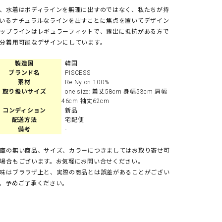
、水着はボディラインを無理に出すのではなく、私たちが持
いるナチュラルなラインを出すことに焦点を置いてデザイン
ップラインはレギュラーフィットで、露出に抵抗がある方で
分着用可能なデザインにしています。
製造国
韓国
ブランド名
PISCESS
素材
Re-Nylon 100%
取り扱いサイズ
one size: 着丈58cm 身幅53cm 肩幅
46cm 袖丈62cm
コンディション
新品
配送方法
宅配便
備考
-
庫の無い商品、サイズ、カラーにつきましてはお取り寄せ可
場合もございます。お気軽にお問い合せください。
味はブラウザ上と、実際の商品とは誤差があることがござい
。予めご了承ください。