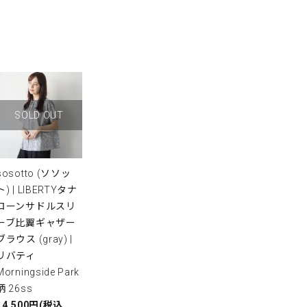
SOLD OUT
sosotto (ソソッ
ト) | LIBERTYタナ
ローンサドルスリ
ーブ比翼ギャザー
ブラウス (gray) |
リバティ
Morningside Park
柄 26ss
14,500円(税込