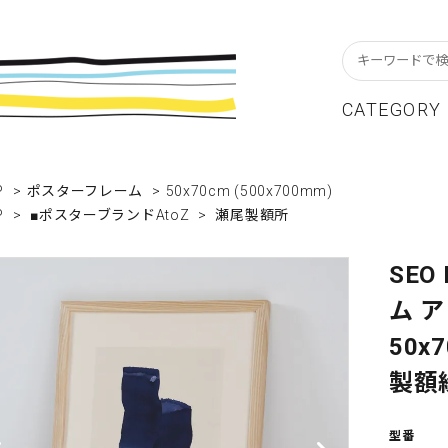
CATEGORY
スターフレーム
貨ブランドAtoZ
w In
カレンダー
アパレルブランドAtoZ
Staff Blog
P
>
ポスターフレーム
>
50x70cm (500x700mm)
P
>
■ポスターブランドAtoZ
>
瀬尾製額所
ーブル&キッチン
店舗について
リビング
卸販売について
テーショナリー
グリーティングカード
SEO
ム ア
クセサリー・小物
レコード・CD
50x7
ALE / セール
OUTLET / アウトレット
製額
型番