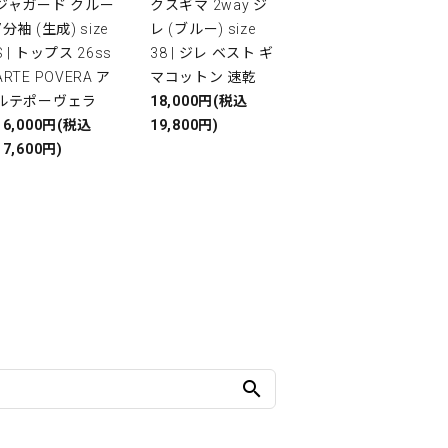
ジャガード クルー
クスギマ 2way ジ
7分袖 (生成) size
レ (ブルー) size
S | トップス 26ss
38 | ジレ ベスト ギ
ARTE POVERA ア
マコットン 速乾
ルテポーヴェラ
18,000円(税込
16,000円(税込
19,800円)
17,600円)
search