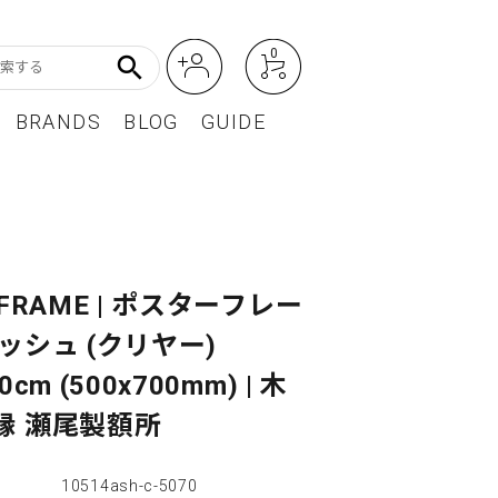
0
search
BRANDS
BLOG
GUIDE
アート・フォトグラフィ
Featured Article
オーディオ・フィルムカメラ
レディースファッション
 FRAME | ポスターフレー
ッシュ (クリヤー)
BEST SELLER / ベストセラー
0cm (500x700mm) | 木
縁 瀬尾製額所
10514ash-c-5070