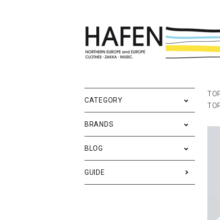
ポスター
ポスターブランドAtoZ
All
ポ
雑
Ne
TO
CATEGORY
TO
バッグ
Event
テ
実
BRANDS
iPhone・携帯ケース
ス
BLOG
メンズファッション
ア
RESTOCK / 再入荷
S
GUIDE