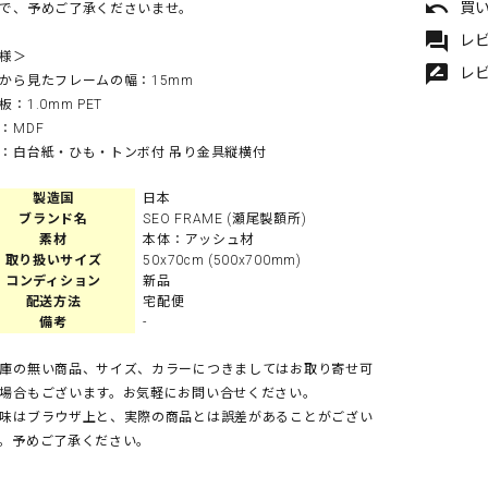
undo
買
で、予めご了承くださいませ。
forum
レビ
様＞
rate_review
レ
から見たフレームの幅：15mm
板：1.0mm PET
：MDF
：白台紙・ひも・トンボ付 吊り金具縦横付
製造国
日本
ブランド名
SEO FRAME (瀬尾製額所)
素材
本体：アッシュ材
取り扱いサイズ
50x70cm (500x700mm)
コンディション
新品
配送方法
宅配便
備考
-
庫の無い商品、サイズ、カラーにつきましてはお取り寄せ可
場合もございます。お気軽にお問い合せください。
味はブラウザ上と、実際の商品とは誤差があることがござい
。予めご了承ください。