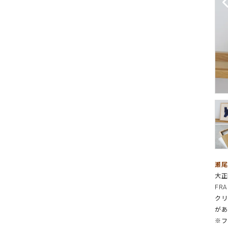
瀬尾
大正
FR
クリ
があ
※フ