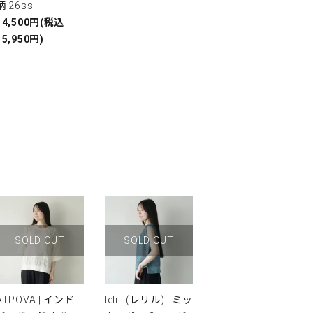
柄 26ss
14,500円(税込
15,950円)
SOLD OUT
SOLD OUT
ATPOVA | インド
lelill (レリル) | ミッ