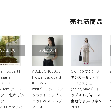
売れ筋商品
SOLD OUT
SOLD OUT
rent Bodart |
ASEEDONCLOUD |
Cion (シオン) | リ
isiana
Flower Jacquard
ネンガーゼティア
RBES |
Knit Vest (off
ードビスチェ
x70cm アート
white) | アシードン
(beige/black) | ト
ター 北欧 デン
クラウド トップス
ップス レディース
ーク
ニットベスト レデ
裏地付き 麻 リネン
0x700mm ルイ
ィース
20ss