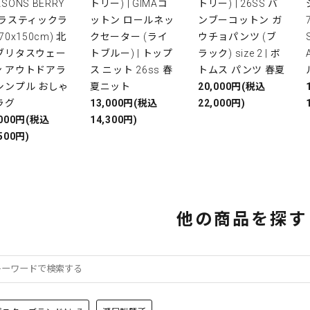
ASONS BERRY
トリー) | GIMAコ
トリー) | 26SS バ
プラスティックラ
ットン ロールネッ
ンブーコットン ガ
(70x150cm) 北
クセーター (ライ
ウチョパンツ (ブ
 ブリタスウェー
トブルー) | トップ
ラック) size 2 | ボ
ン アウトドアラ
ス ニット 26ss 春
トムス パンツ 春夏
シンプル おしゃ
夏ニット
20,000円(税込
ラグ
13,000円(税込
22,000円)
,000円(税込
14,300円)
500円)
他の商品を探す