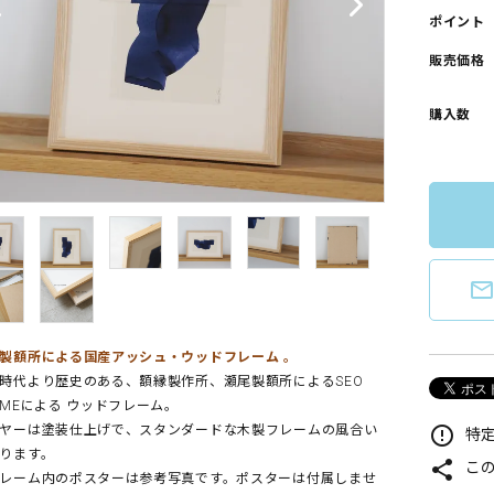
ポイント
販売価格
購入数
mail_outlin
製額所による国産アッシュ・ウッドフレーム 。
時代より歴史のある、額縁製作所、瀬尾製額所によるSEO
AMEによる ウッドフレーム。
ヤーは塗装仕上げで、スタンダードな木製フレームの風合い
error_outline
特定
ります。
share
こ
レーム内のポスターは参考写真です。ポスターは付属しませ