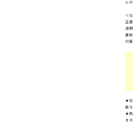
んの
＜仕
正面
透明
裏板
付属
★在
能な
★色
ます