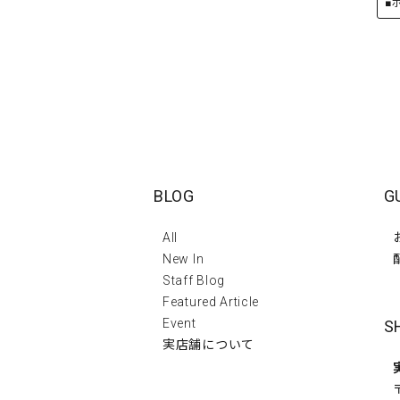
■
BLOG
G
All
New In
Staff Blog
Featured Article
Event
S
実店舗について