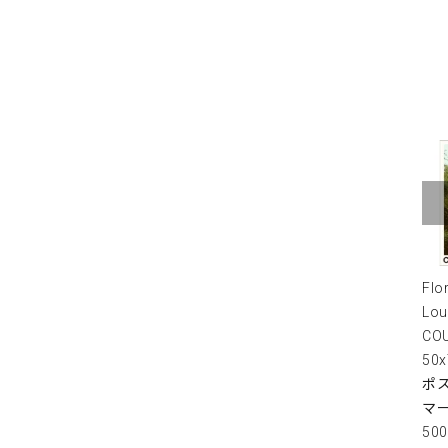
Flo
Lou
COU
50
ポス
マ
50