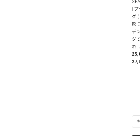
SE
| 
グ 
欧
デ
グ 
れ 
25
27,