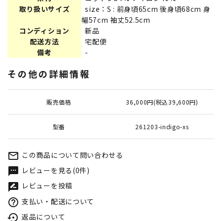
取り扱いサイズ
size：S : 前身頃65cm 後身頃68cm 身
幅57cm 袖丈52.5cm
コンディション
新品
配送方法
宅配便
備考
-
その他の詳細情報
販売価格
36,000円(税込39,600円)
型番
261203-indigo-xs
この商品について問い合わせる
mail_outline
レビューを見る(0件)
textsms
レビューを投稿
rate_review
支払い・配送について
help_outline
返品について
settings_backup_restore