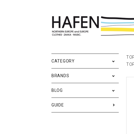
ポスター
ポスターブランドAtoZ
All
ポ
雑
Ne
TO
CATEGORY
TO
バッグ
Event
テ
実
BRANDS
iPhone・携帯ケース
ス
BLOG
メンズファッション
ア
RESTOCK / 再入荷
S
GUIDE