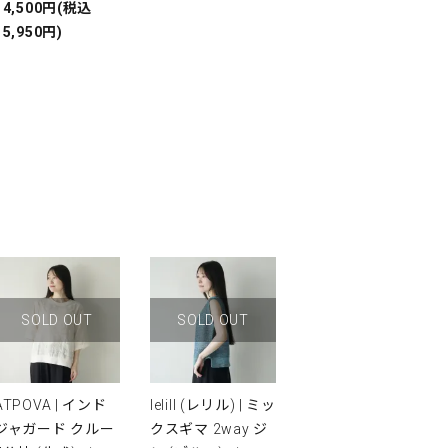
14,500円(税込
15,950円)
SOLD OUT
SOLD OUT
ATPOVA | インド
lelill (レリル) | ミッ
ジャガード クルー
クスギマ 2way ジ