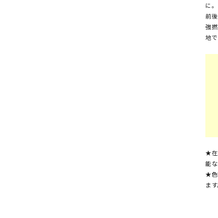
に。
前後
強撚
地で
★在
能な
★色
ます