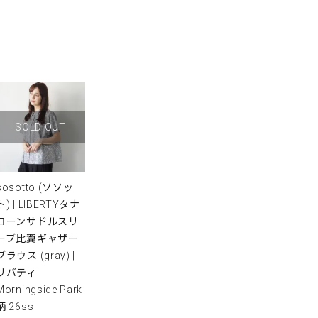
SOLD OUT
sosotto (ソソッ
ト) | LIBERTYタナ
ローンサドルスリ
ーブ比翼ギャザー
ブラウス (gray) |
リバティ
Morningside Park
柄 26ss