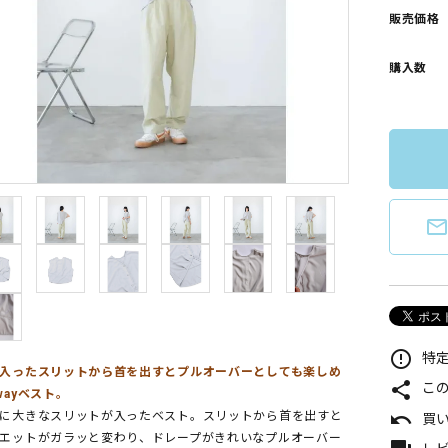
販売価格
購入数
mail_outlin
error_outline
特定
入ったスリットから首を出すとプルオーバーとしても楽しめ
share
こ
wayベスト。
undo
に大きなスリットが入ったベスト。スリットから首を出すと
買
エットがガラッと変わり、ドレープがきれいなプルオーバー