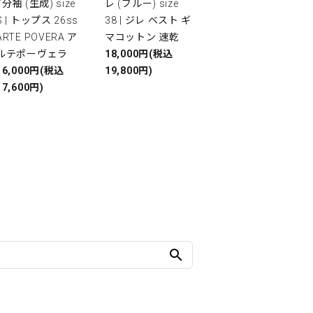
7分袖 (生成) size
レ (ブルー) size
S | トップス 26ss
38 | ジレ ベスト ギ
ARTE POVERA ア
マコットン 速乾
ルテポーヴェラ
18,000円(税込
16,000円(税込
19,800円)
17,600円)
search