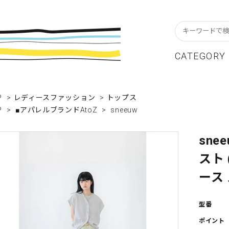
CATEGORY
スターフレーム
貨ブランドAtoZ
w In
カレンダー
アパレルブランドAtoZ
Staff Blog
P
>
レディースファッション
>
トップス
P
>
■アパレルブランドAtoZ
>
sneeuw
ーブル&キッチン
店舗について
リビング
卸販売について
テーショナリー
グリーティングカード
sne
スト (
クセサリー・小物
レコード・CD
ース 
ALE / セール
OUTLET / アウトレット
型番
ポイント