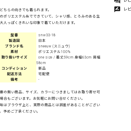
forum
レビ
rate_review
レ
どちらの向きでも着られます。
のポリエステル糸でできていて、シャリ感、とろみのある生
大人っぽくきれいな印象で着ていただけます。
型番
snw33-18
製造国
日本
ブランド名
sneeuw (スニュウ)
素材
ポリエステル100%
取り扱いサイズ
one size / 着丈59cm 身幅63cm 肩幅
58cm
コンディション
新品
配送方法
宅配便
備考
-
庫の無い商品、サイズ、カラーにつきましてはお取り寄せ可
場合もございます。お気軽にお問い合せください。
味はブラウザ上と、実際の商品とは誤差があることがござい
。予めご了承ください。