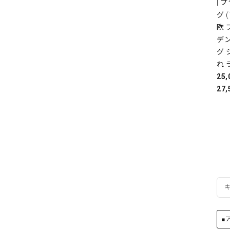
| 
グ 
欧
デ
グ 
れ 
25
27,
■