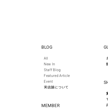
BLOG
G
All
New In
Staff Blog
Featured Article
Event
S
実店舗について
MEMBER