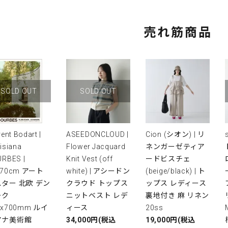
売れ筋商品
SOLD OUT
SOLD OUT
rent Bodart |
ASEEDONCLOUD |
Cion (シオン) | リ
isiana
Flower Jacquard
ネンガーゼティア
RBES |
Knit Vest (off
ードビスチェ
x70cm アート
white) | アシードン
(beige/black) | ト
ター 北欧 デン
クラウド トップス
ップス レディース
ーク
ニットベスト レデ
裏地付き 麻 リネン
0x700mm ルイ
ィース
20ss
アナ美術館
34,000円(税込
19,000円(税込