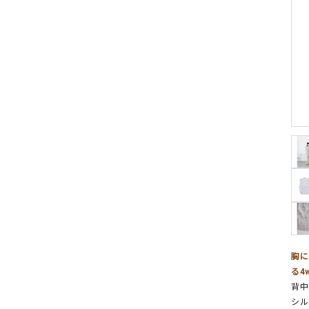
胸に
る4
背中
シル