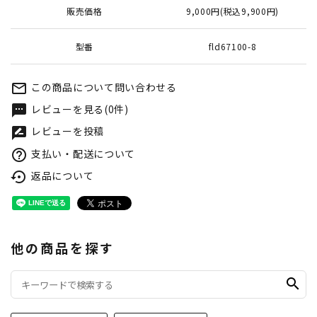
販売価格
9,000円(税込9,900円)
型番
fld67100-8
この商品について問い合わせる
mail_outline
レビューを見る(0件)
textsms
レビューを投稿
rate_review
支払い・配送について
help_outline
返品について
settings_backup_restore
他の商品を探す
search