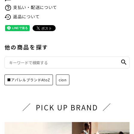
支払い・配送について
help_outline
返品について
settings_backup_restore
他の商品を探す
search
■アパレルブランドAtoZ
cion
PICK UP BRAND