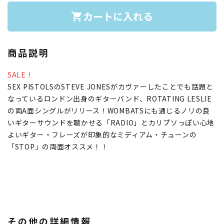
カートに入れる
shopping_cart
商品説明
SALE！
SEX PISTOLSのSTEVE JONESがカヴァーしたことでも話題と
なっているロンドン出身のギターバンド、ROTATING LESLIE
の両A面シングルがリリース！WOMBATSにも通じるノリの良
いギターサウンドを聴かせる「RADIO」とカリプソっぽい心地
よいギター・フレーズが印象的なミディアム・チューンの
「STOP」の両面オススメ！！
その他の詳細情報