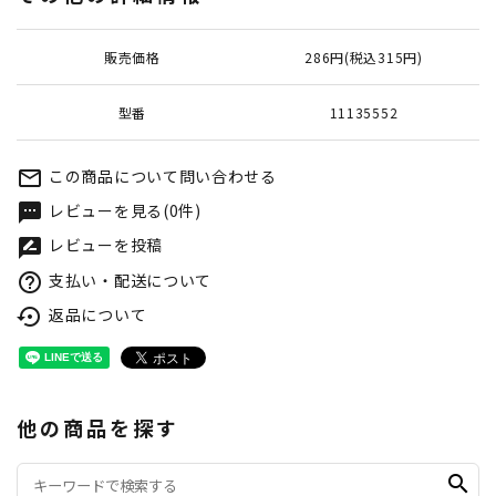
販売価格
286円(税込315円)
型番
11135552
この商品について問い合わせる
mail_outline
レビューを見る(0件)
textsms
レビューを投稿
rate_review
支払い・配送について
help_outline
返品について
settings_backup_restore
他の商品を探す
search