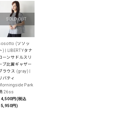
SOLD OUT
sosotto (ソソッ
ト) | LIBERTYタナ
ローンサドルスリ
ーブ比翼ギャザー
ブラウス (gray) |
リバティ
Morningside Park
柄 26ss
14,500円(税込
15,950円)