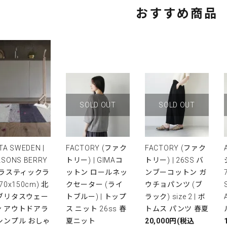
おすすめ商品
SOLD OUT
SOLD OUT
TA SWEDEN |
FACTORY (ファク
FACTORY (ファク
ASONS BERRY
トリー) | GIMAコ
トリー) | 26SS バ
プラスティックラ
ットン ロールネッ
ンブーコットン ガ
(70x150cm) 北
クセーター (ライ
ウチョパンツ (ブ
 ブリタスウェー
トブルー) | トップ
ラック) size 2 | ボ
ン アウトドアラ
ス ニット 26ss 春
トムス パンツ 春夏
シンプル おしゃ
夏ニット
20,000円(税込