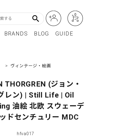
0
search
BRANDS
BLOG
GUIDE
アート・フォトグラフィ
Featured Article
）
>
ヴィンテージ・絵画
オーディオ・フィルムカメラ
レディースファッション
N THORGREN (ジョン・
ン) | Still Life | Oil
BEST SELLER / ベストセラー
nting 油絵 北欧 スウェーデ
ミッドセンチュリー MDC
hfva017