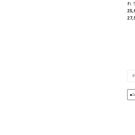
れ 
25
27,
■S