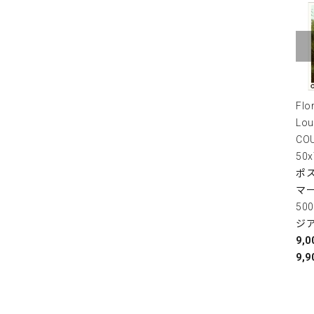
Flo
Lou
COU
50
ポス
マ
50
ジ
9,
9,9