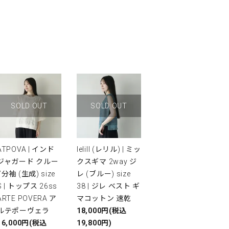
SOLD OUT
SOLD OUT
ATPOVA | インド
lelill (レリル) | ミッ
ジャガード クルー
クスギマ 2way ジ
7分袖 (生成) size
レ (ブルー) size
S | トップス 26ss
38 | ジレ ベスト ギ
ARTE POVERA ア
マコットン 速乾
ルテポーヴェラ
18,000円(税込
16,000円(税込
19,800円)