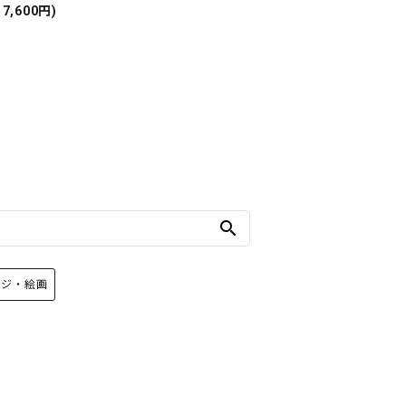
17,600円)
search
ージ・絵画