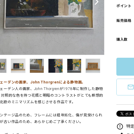
ポイント
販売価格
購入数
ェーデンの画家、John Thorgrenによる静物画。
mail_outlin
ェーデン人の画家、John Thorgrenが1978年に制作した静物
 対照的な色を持つ花瓶と明暗のコントラストがとても瞑想的
北欧のミニマリズムを感じさせる作品です。
ンテージ品のため、フレームには経年劣化、傷が見受けられ
が古い作品のため、あらかじめご了承ください。
error_outline
特定