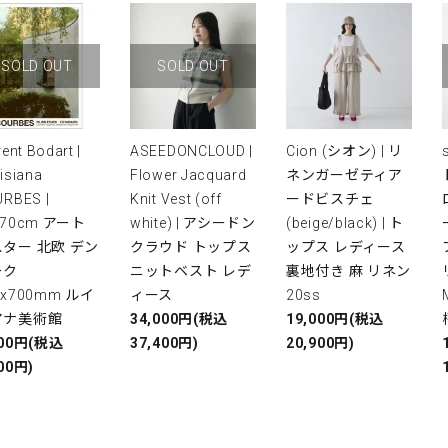
SOLD OUT
SOLD OUT
rent Bodart |
ASEEDONCLOUD |
Cion (シオン) | リ
isiana
Flower Jacquard
ネンガーゼティア
RBES |
Knit Vest (off
ードビスチェ
x70cm アート
white) | アシードン
(beige/black) | ト
ター 北欧 デン
クラウド トップス
ップス レディース
ーク
ニットベスト レデ
裏地付き 麻 リネン
0x700mm ルイ
ィース
20ss
アナ美術館
34,000円(税込
19,000円(税込
000円(税込
37,400円)
20,900円)
00円)