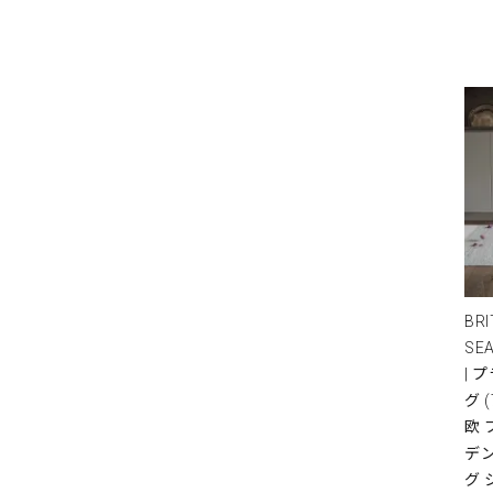
BRI
SE
| 
グ 
欧
デ
グ 