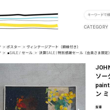
CATEGORY
スターフレーム
貨ブランドAtoZ
w In
カレンダー
アパレルブランドAtoZ
Staff Blog
P
>
ポスター
>
ヴィンテージアート（額縁付き）
P
>
■SALE / セール
>
決算SALE | 特別感謝セール（会員さま限定
ーブル&キッチン
店舗について
リビング
卸販売について
テーショナリー
グリーティングカード
JOH
ソーグレ
クセサリー・小物
レコード・CD
pai
ALE / セール
OUTLET / アウトレット
ン 
型番