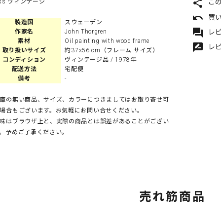
share
こ
sss ヴィンテージ
undo
買
製造国
スウェーデン
forum
レビ
作家名
John Thorgren
素材
Oil painting with wood frame
rate_review
レ
取り扱いサイズ
約37x56 cm（フレーム サイズ）
コンディション
ヴィンテージ品 / 1978年
配送方法
宅配便
備考
-
庫の無い商品、サイズ、カラーにつきましてはお取り寄せ可
場合もございます。お気軽にお問い合せください。
味はブラウザ上と、実際の商品とは誤差があることがござい
。予めご了承ください。
売れ筋商品