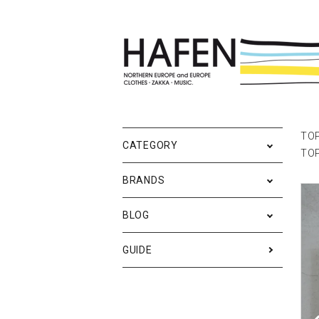
ポスター
ポスターブランドAtoZ
All
ポ
雑
Ne
TO
CATEGORY
TO
バッグ
Event
テ
実
BRANDS
iPhone・携帯ケース
ス
BLOG
メンズファッション
ア
RESTOCK / 再入荷
S
GUIDE