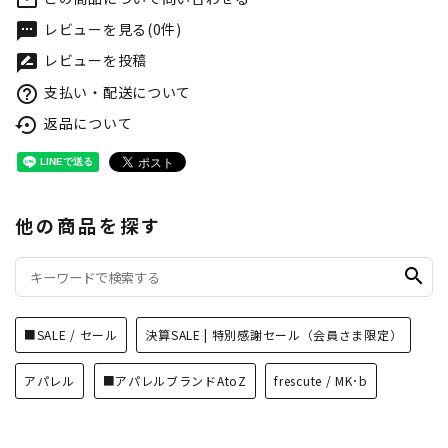
mail_outline
レビューを見る(0件)
textsms
レビューを投稿
rate_review
支払い・配送について
help_outline
返品について
settings_backup_restore
他の商品を探す
search
■SALE / セール
決算SALE | 特別感謝セール（会員さま限定）
アパレル
■アパレルブランドAtoZ
frescute / MK･b