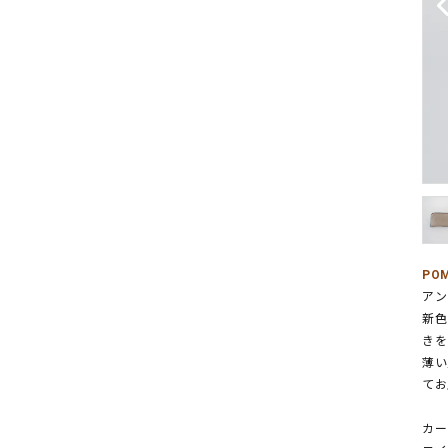
PO
アン
新色
きを
薄い
てお
カー