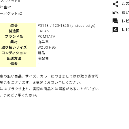
ンポケット×1
share
こ
れ室×2
undo
買
ーポケット×2
forum
レビ
型番
P3118 / 123-1825 (antique beige)
rate_review
レ
製造国
JAPAN
ブランド名
POMTATA
素材
山羊革
取り扱いサイズ
W200 H95
コンディション
新品
配送方法
宅配便
備考
-
庫の無い商品、サイズ、カラーにつきましてはお取り寄せ可
場合もございます。お気軽にお問い合せください。
味はブラウザ上と、実際の商品とは誤差があることがござい
。予めご了承ください。