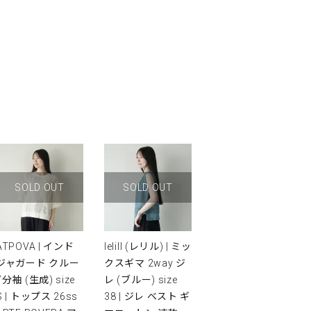
SOLD OUT
SOLD OUT
ATPOVA | インド
lelill (レリル) | ミッ
ジャガード クルー
クスギマ 2way ジ
7分袖 (生成) size
レ (ブルー) size
S | トップス 26ss
38 | ジレ ベスト ギ