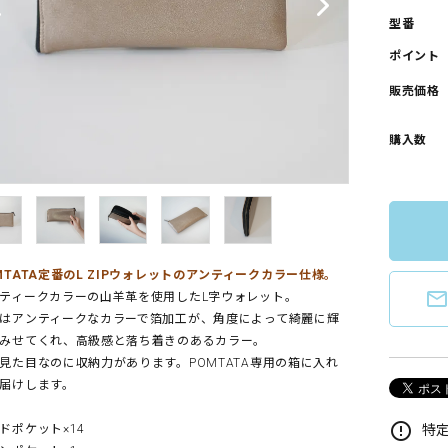
型番
ポイント
販売価格
購入数
MTATA定番のL ZIPウォレットのアンティークカラー仕様。
mail_outlin
ティークカラーの山羊革を使用したL字ウォレット。
はアンティークなカラーで箔加工が、角度によって綺麗に輝
みせてくれ、高級感と落ち着きのあるカラー。
見た目なのに収納力があります。POMTATA専用の箱に入れ
届けします。
error_outline
特定
ドポケット×14