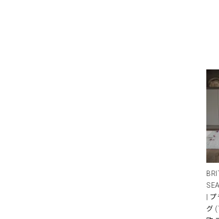
BRI
SE
| 
グ 