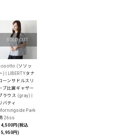
SOLD OUT
sosotto (ソソッ
ト) | LIBERTYタナ
ローンサドルスリ
ーブ比翼ギャザー
ブラウス (gray) |
リバティ
Morningside Park
柄 26ss
14,500円(税込
15,950円)