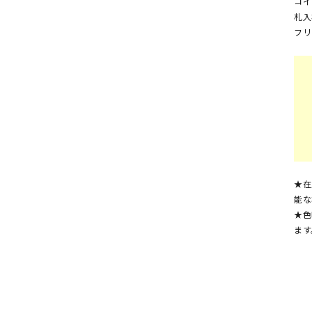
コイ
札入
フリ
★在
能な
★色
ます