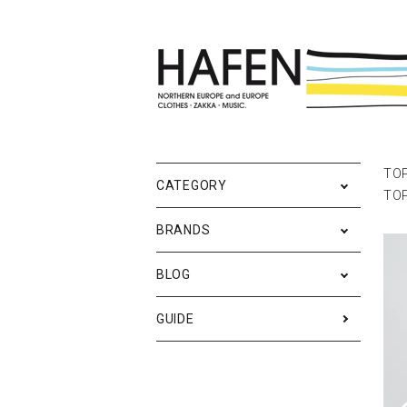
ポスター
ポスターブランドAtoZ
All
ポ
雑
Ne
TO
CATEGORY
TO
バッグ
Event
テ
実
BRANDS
iPhone・携帯ケース
ス
BLOG
メンズファッション
ア
RESTOCK / 再入荷
S
GUIDE