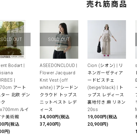
売れ筋商品
SOLD OUT
SOLD OUT
rent Bodart |
ASEEDONCLOUD |
Cion (シオン) | リ
isiana
Flower Jacquard
ネンガーゼティア
RBES |
Knit Vest (off
ードビスチェ
x70cm アート
white) | アシードン
(beige/black) | ト
ター 北欧 デン
クラウド トップス
ップス レディース
ーク
ニットベスト レデ
裏地付き 麻 リネン
0x700mm ルイ
ィース
20ss
アナ美術館
34,000円(税込
19,000円(税込
000円(税込
37,400円)
20,900円)
00円)