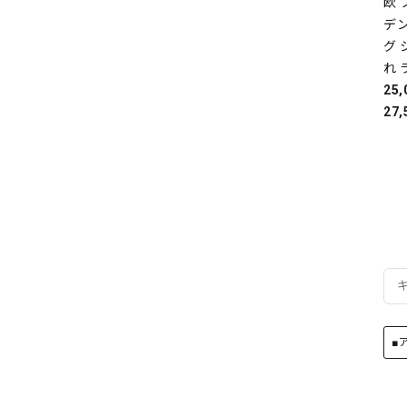
欧
デ
グ 
れ 
25
27,
■