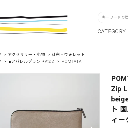
CATEGORY
スターフレーム
貨ブランドAtoZ
w In
カレンダー
アパレルブランドAtoZ
Staff Blog
P
>
アクセサリー・小物
>
財布・ウォレット
P
>
■アパレルブランドAtoZ
>
POMTATA
ーブル&キッチン
店舗について
リビング
卸販売について
テーショナリー
グリーティングカード
POM
Zip L
クセサリー・小物
レコード・CD
bei
ALE / セール
OUTLET / アウトレット
ト 
ィー