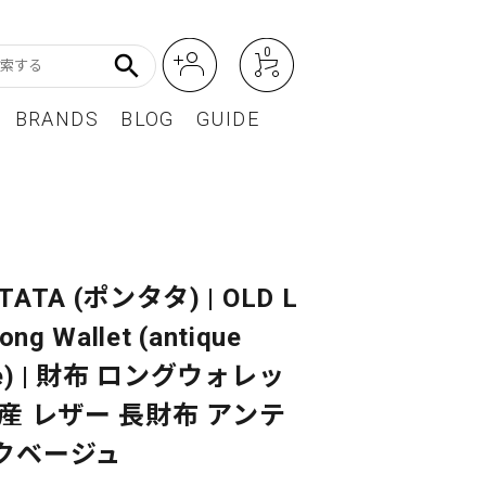
0
search
BRANDS
BLOG
GUIDE
アート・フォトグラフィ
Featured Article
オーディオ・フィルムカメラ
レディースファッション
TATA (ポンタタ) | OLD L
ong Wallet (antique
BEST SELLER / ベストセラー
ge) | 財布 ロングウォレッ
国産 レザー 長財布 アンテ
クベージュ