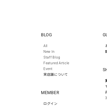
BLOG
G
All
New In
Staff Blog
Featured Article
Event
S
実店舗について
MEMBER
3
ログイン