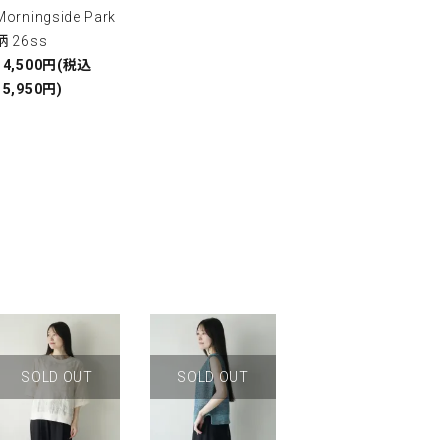
Morningside Park
柄 26ss
14,500円(税込
15,950円)
SOLD OUT
SOLD OUT