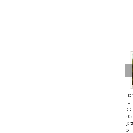
Flo
Lou
COU
50
ポス
マ