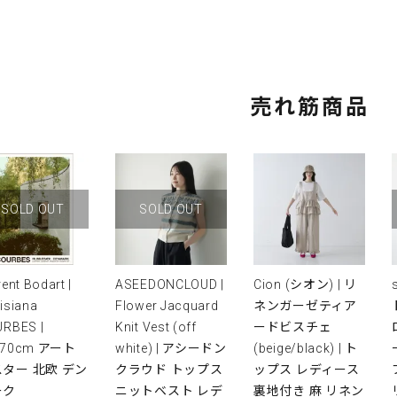
売れ筋商品
SOLD OUT
SOLD OUT
rent Bodart |
ASEEDONCLOUD |
Cion (シオン) | リ
isiana
Flower Jacquard
ネンガーゼティア
RBES |
Knit Vest (off
ードビスチェ
x70cm アート
white) | アシードン
(beige/black) | ト
ター 北欧 デン
クラウド トップス
ップス レディース
ーク
ニットベスト レデ
裏地付き 麻 リネン