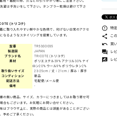
着用・着脱の際、爪などの引っかかり等にご注意下さい。
洗濯は手洗いをして下さい。タンブラー乾燥は避けて下さ
ICOTE (トリコテ)
error_outline
特定
着に取り入れやすい鮮やかな色柄で、何げない日常のアクセ
share
になるようなスタイリングを提案しています。
こ
undo
買
型番
TR53SO035
forum
製造国
JAPAN
レビ
ブランド名
TRICOTE (トリコテ)
rate_review
レ
素材
ポリエステル39% アクリル30% ナイ
ロン20% ウール9% ポリウレタン2%
取り扱いサイズ
23-25cm / 丈：21cm / 厚み：厚手
コンディション
新品
配送方法
宅配便/メール便
備考
-
庫の無い商品、サイズ、カラーにつきましてはお取り寄せ可
場合もございます。お気軽にお問い合せください。
味はブラウザ上と、実際の商品とは誤差があることがござい
。予めご了承ください。