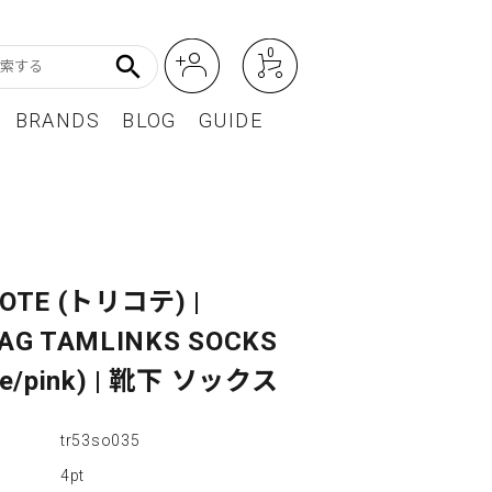
0
search
BRANDS
BLOG
GUIDE
アート・フォトグラフィ
Featured Article
オーディオ・フィルムカメラ
レディースファッション
COTE (トリコテ) |
ZAG TAMLINKS SOCKS
BEST SELLER / ベストセラー
ge/pink) | 靴下 ソックス
tr53so035
4pt