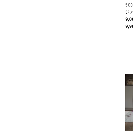
50
ジ
9,
9,9