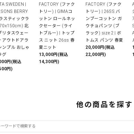
TA SWEDEN |
FACTORY (ファク
FACTORY (ファク
ASONS BERRY
トリー) | GIMAコ
トリー) | 26SS バ
プラスティックラ
ットン ロールネッ
ンブーコットン ガ
(70x150cm) 北
クセーター (ライ
ウチョパンツ (ブ
 ブリタスウェー
トブルー) | トップ
ラック) size 2 | ボ
ン アウトドアラ
ス ニット 26ss 春
トムス パンツ 春夏
シンプル おしゃ
夏ニット
20,000円(税込
ラグ
13,000円(税込
22,000円)
,000円(税込
14,300円)
500円)
他の商品を探す