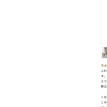
ラメ
ふわ
す。
さり
際立
＜お
この