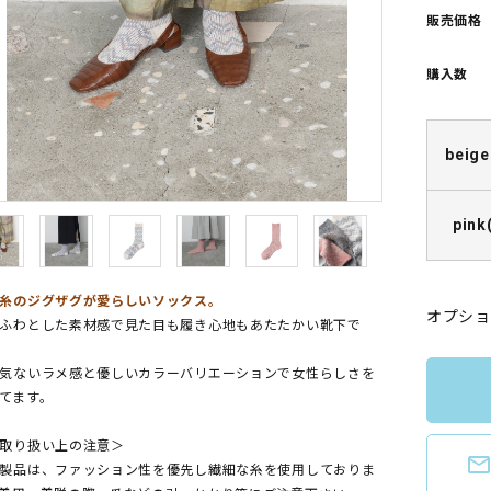
販売価格
購入数
beige
pink
糸のジグザグが愛らしいソックス。
オプショ
ふわとした素材感で見た目も履き心地もあたたかい靴下で
気ないラメ感と優しいカラーバリエーションで女性らしさを
てます。
取り扱い上の注意＞
mail_outlin
製品は、ファッション性を優先し繊細な糸を使用しておりま