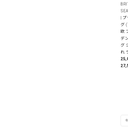
BRI
SE
| 
グ 
欧
デ
グ 
れ 
25
27,