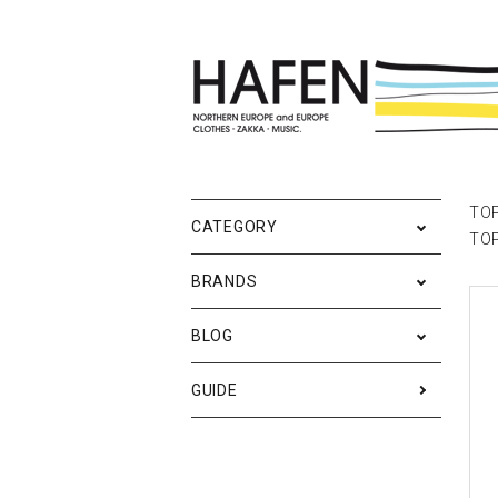
ポスター
ポスターブランドAtoZ
All
ポ
雑
Ne
TO
CATEGORY
TO
バッグ
Event
テ
実
BRANDS
iPhone・携帯ケース
ス
BLOG
メンズファッション
ア
RESTOCK / 再入荷
S
GUIDE