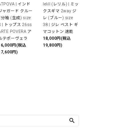
ATPOVA | インド
lelill (レリル) | ミッ
ジャガード クルー
クスギマ 2way ジ
7分袖 (生成) size
レ (ブルー) size
S | トップス 26ss
38 | ジレ ベスト ギ
ARTE POVERA ア
マコットン 速乾
ルテポーヴェラ
18,000円(税込
16,000円(税込
19,800円)
17,600円)
search