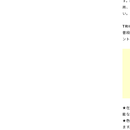
す。
尚、
い。
TR
普段
ント
★在
能な
★色
ます