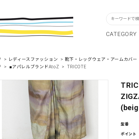
CATEGORY
スターフレーム
貨ブランドAtoZ
w In
カレンダー
アパレルブランドAtoZ
Staff Blog
P
>
レディースファッション
>
靴下・レッグウェア・アームカバー
P
>
■アパレルブランドAtoZ
>
TRICOTE
ーブル&キッチン
店舗について
リビング
卸販売について
テーショナリー
グリーティングカード
TRI
ZIG
クセサリー・小物
レコード・CD
(bei
ALE / セール
OUTLET / アウトレット
型番
ポイント