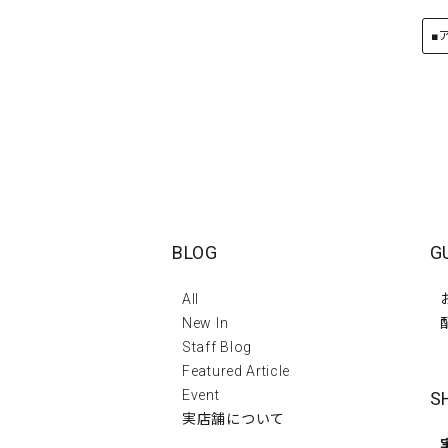
■
BLOG
G
All
New In
Staff Blog
Featured Article
Event
S
実店舗について