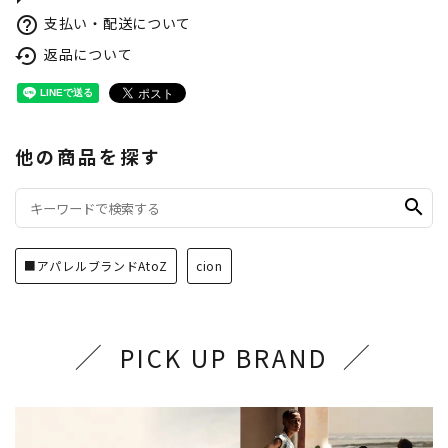
支払い・配送について
help_outline
返品について
settings_backup_restore
他の商品を探す
search
■アパレルブランドAtoZ
cion
PICK UP BRAND