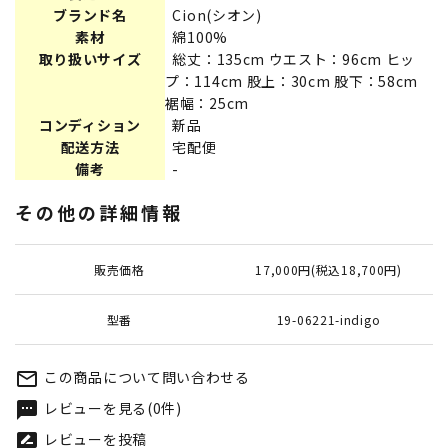
ブランド名
Cion(シオン)
素材
綿100%
取り扱いサイズ
総丈：135cm ウエスト：96cm ヒッ
プ：114cm 股上：30cm 股下：58cm
裾幅：25cm
コンディション
新品
配送方法
宅配便
備考
-
その他の詳細情報
販売価格
17,000円(税込18,700円)
型番
19-06221-indigo
この商品について問い合わせる
mail_outline
レビューを見る(0件)
textsms
レビューを投稿
rate_review