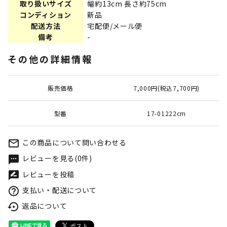
取り扱いサイズ
幅約13cm 長さ約75cm
コンディション
新品
配送方法
宅配便/メール便
備考
-
その他の詳細情報
販売価格
7,000円(税込7,700円)
型番
17-01222cm
この商品について問い合わせる
mail_outline
レビューを見る(0件)
textsms
レビューを投稿
rate_review
支払い・配送について
help_outline
返品について
settings_backup_restore