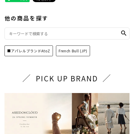
他の商品を探す
search
■アパレルブランドAtoZ
French Bull (JP)
PICK UP BRAND