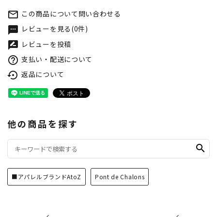
この商品について問い合わせる
mail_outline
レビューを見る(0件)
textsms
レビューを投稿
rate_review
支払い・配送について
help_outline
返品について
settings_backup_restore
他の商品を探す
search
■アパレルブランドAtoZ
Pont de Chalons