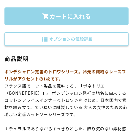
カートに入れる
shopping_cart
オプションの値段詳細
view_list
商品説明
ポンデシャロン定番のトロワシリーズ。衿元の繊細なレースフ
リルがアクセントの1枚です。
フランス語でニット製品を意味する、「ボネトリエ
（BONNETERIE）」。 ポンデシャロン発祥の地名に由来する
コットンフライスインナー＜トロワ＞をはじめ、日本国内で素
材を編み立て、ていねいに縫製している 大人の女性のための心
地よい定番カットソーシリーズです。
ナチュラルでありながらすっきりとした、飾り気のない素材感