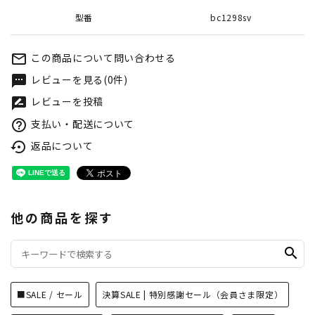
型番
bc1298sv
この商品について問い合わせる
mail_outline
レビューを見る(0件)
textsms
レビューを投稿
rate_review
支払い・配送について
help_outline
返品について
settings_backup_restore
他の商品を探す
search
■SALE / セール
決算SALE | 特別感謝セール（会員さま限定）