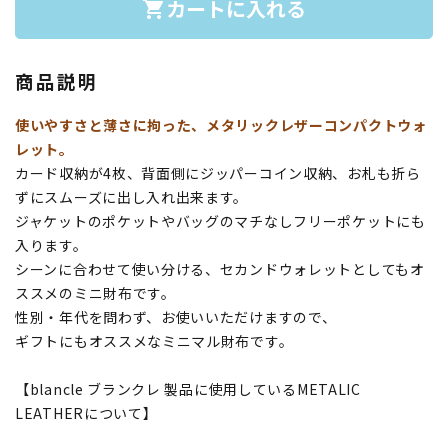
カートに入れる
shopping_cart
商品説明
使いやすさと薄さに拘った、メタリックレザーコンパクトウォ
レット。
カード収納が4枚、背面側にジッパーコイン収納、お札も折ら
ずにスムーズに出し入れ出来ます。
ジャケットのポケットやバッグのマチなしフリーポケットにも
入ります。
シーンに合わせて使い分ける、セカンドウォレットとしてもオ
ススメのミニ財布です。
性別・年代を問わず、お使いいただけますので、
ギフトにもオススメなミニマル財布です。
【blancle ブランクレ 製品に使用しているMETALIC
LEATHERについて】