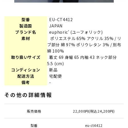
型番
EU-CT4412
製造国
JAPAN
ブランド名
euphoric' (ユーフォリック)
素材
ポリエステル 65% アクリル 35% / リ
ブ部分 綿 97% ポリウレタン 3% / 別布
綿 100%
取り扱いサイズ
着丈 69 身幅 65 内袖 43 ネック部分
5.5 (cm)
コンディション
新品
配送方法
宅配便
備考
-
その他の詳細情報
販売価格
22,000円(税込24,200円)
型番
eu-ct4412