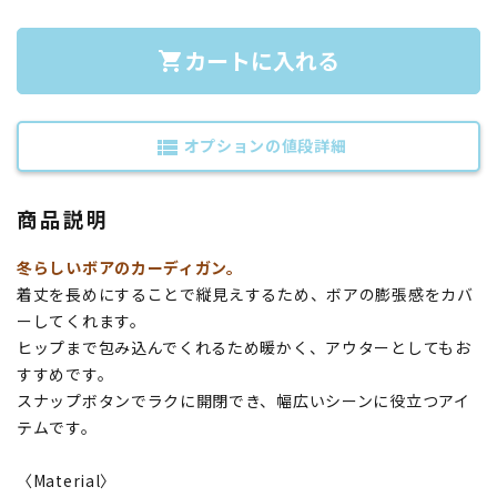
カートに入れる
shopping_cart
オプションの値段詳細
view_list
商品説明
冬らしいボアのカーディガン。
着丈を長めにすることで縦見えするため、ボアの膨張感をカバ
ーしてくれます。
ヒップまで包み込んでくれるため暖かく、アウターとしてもお
すすめです。
スナップボタンでラクに開閉でき、幅広いシーンに役立つアイ
テムです。
〈Material〉