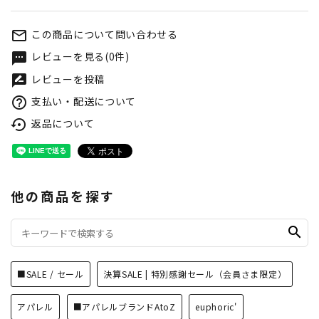
この商品について問い合わせる
mail_outline
レビューを見る(0件)
textsms
レビューを投稿
rate_review
支払い・配送について
help_outline
返品について
settings_backup_restore
他の商品を探す
search
■SALE / セール
決算SALE | 特別感謝セール（会員さま限定）
アパレル
■アパレルブランドAtoZ
euphoric'