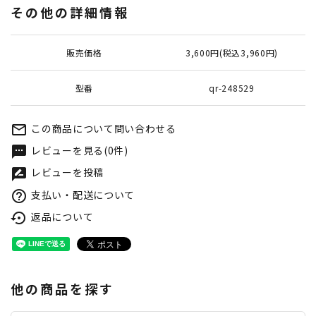
その他の詳細情報
販売価格
3,600円(税込3,960円)
型番
qr-248529
この商品について問い合わせる
mail_outline
レビューを見る(0件)
textsms
レビューを投稿
rate_review
支払い・配送について
help_outline
返品について
settings_backup_restore
他の商品を探す