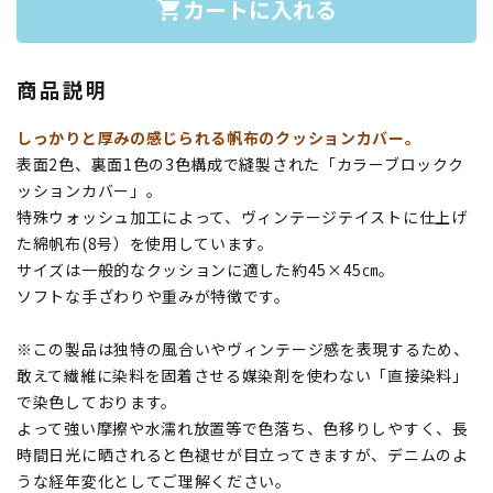
カートに入れる
shopping_cart
商品説明
しっかりと厚みの感じられる帆布のクッションカバー。
表面2色、裏面1色の3色構成で縫製された「カラーブロックク
ッションカバー」。
特殊ウォッシュ加工によって、ヴィンテージテイストに仕上げ
た綿帆布(8号）を使用しています。
サイズは一般的なクッションに適した約45×45㎝。
ソフトな手ざわりや重みが特徴です。
※この製品は独特の風合いやヴィンテージ感を表現するため、
敢えて繊維に染料を固着させる媒染剤を使わない「直接染料」
で染色しております。
よって強い摩擦や水濡れ放置等で色落ち、色移りしやすく、長
時間日光に晒されると色褪せが目立ってきますが、デニムのよ
うな経年変化としてご理解ください。