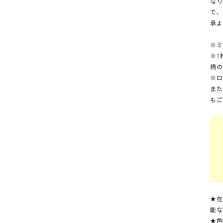
なり
で、
承よ
※ミ
※1
柄の
※ロ
また
もご
★在
能な
★色