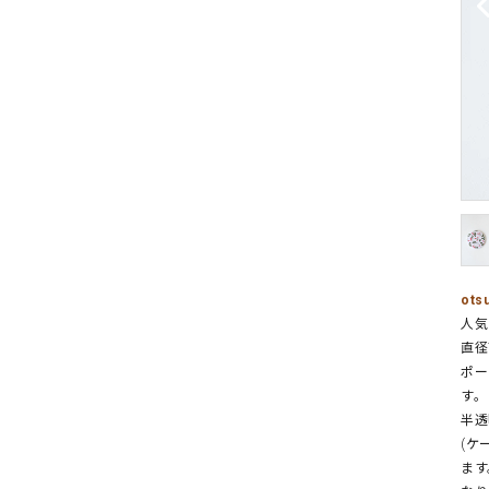
ot
人気
直径
ポー
す。
半透
(ケ
ます