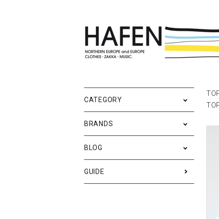
ポスター
ポスターブランドAtoZ
All
ポ
雑
Ne
TO
CATEGORY
TO
バッグ
Event
テ
実
BRANDS
iPhone・携帯ケース
ス
BLOG
メンズファッション
ア
RESTOCK / 再入荷
S
GUIDE