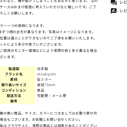
入れると、横が裂けてしまうこともあるかと思います。 なの
forum
レビ
ケースはおまけ程度に考えていただけると嬉しいです。ご了
rate_review
レ
ろしくお願いします。
ラー一つの値段になります。
枚ずつ柄の出方が異なります。写真はイメージになります。
位置は選ぶことができないのでご了承をお願いいたします。
ットにより多少の色ブレがございます。
ご使用のモニター環境などにより実際の色と多少異なる場合
ざいます。
製造国
日本製
ブランド名
otsukiyumi
素材
缶ミラー
取り扱いサイズ
直径75mm
コンディション
新品
配送方法
宅配便 / メール便
備考
-
庫の無い商品、サイズ、カラーにつきましてはお取り寄せ可
場合もございます。お気軽にお問い合せください。
味はブラウザ上と、実際の商品とは誤差があることがござい