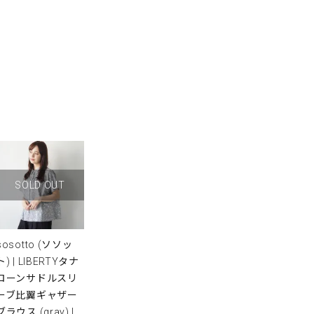
SOLD OUT
sosotto (ソソッ
ト) | LIBERTYタナ
ローンサドルスリ
ーブ比翼ギャザー
ブラウス (gray) |