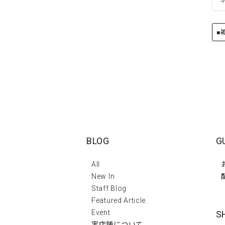
■
BLOG
G
All
New In
Staff Blog
Featured Article
Event
S
実店舗について