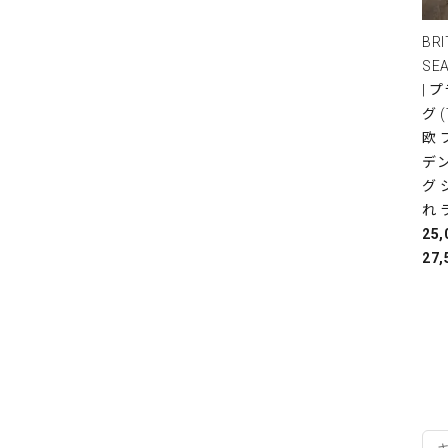
BRI
SE
| 
グ 
欧
デ
グ 
れ 
25
27,