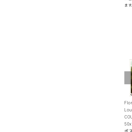
ます
Flo
Lou
COU
50
ポス