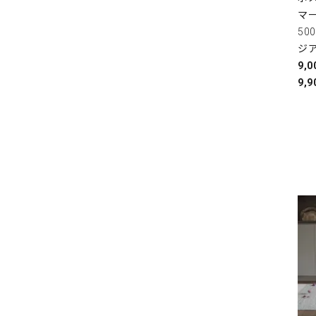
マ
50
ジ
9,
9,9