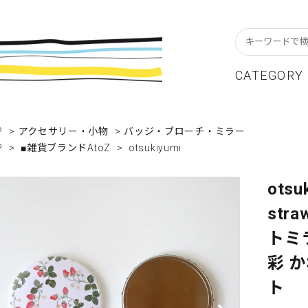
CATEGORY
スターフレーム
貨ブランドAtoZ
w In
カレンダー
アパレルブランドAtoZ
Staff Blog
P
>
アクセサリー・小物
>
バッジ・ブローチ・ミラー
P
>
■雑貨ブランドAtoZ
>
otsukiyumi
ーブル&キッチン
店舗について
リビング
卸販売について
テーショナリー
グリーティングカード
otsu
stra
クセサリー・小物
レコード・CD
トミ
ALE / セール
OUTLET / アウトレット
彩 
ト