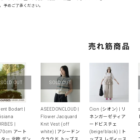
。予めご了承ください。
売れ筋商品
SOLD OUT
SOLD OUT
rent Bodart |
ASEEDONCLOUD |
Cion (シオン) | リ
isiana
Flower Jacquard
ネンガーゼティア
RBES |
Knit Vest (off
ードビスチェ
x70cm アート
white) | アシードン
(beige/black) | ト
ター 北欧 デン
クラウド トップス
ップス レディース