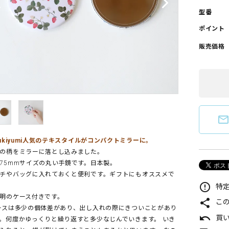
型番
ポイント
販売価格
mail_outlin
sukiyumi人気のテキスタイルがコンパクトミラーに。
の柄をミラーに落とし込みました。
75mmサイズの丸い手鏡です。日本製。
チやバッグに入れておくと便利です。ギフトにもオススメで
error_outline
特定
明のケース付きです。
share
こ
ースは多少の個体差があり、出し入れの際にきついことがあり
undo
買
。何度かゆっくりと繰り返すと多少なじんでいきます。 いき