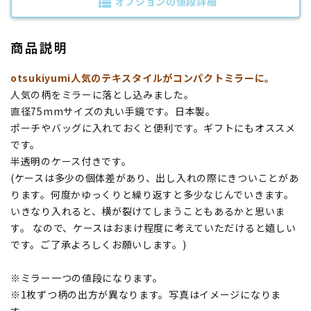
オプションの値段詳細
view_list
商品説明
otsukiyumi人気のテキスタイルがコンパクトミラーに。
人気の柄をミラーに落とし込みました。
直径75mmサイズの丸い手鏡です。日本製。
ポーチやバッグに入れておくと便利です。ギフトにもオススメ
です。
半透明のケース付きです。
(ケースは多少の個体差があり、出し入れの際にきついことがあ
ります。何度かゆっくりと繰り返すと多少なじんでいきます。
いきなり入れると、横が裂けてしまうこともあるかと思いま
す。 なので、ケースはおまけ程度に考えていただけると嬉しい
です。ご了承よろしくお願いします。)
※ミラー一つの値段になります。
※1枚ずつ柄の出方が異なります。写真はイメージになりま