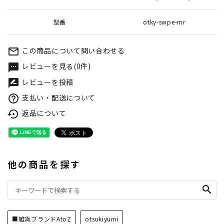
型番
otky-swpe-mr
この商品について問い合わせる
mail_outline
レビューを見る(0件)
textsms
レビューを投稿
rate_review
支払い・配送について
help_outline
返品について
settings_backup_restore
他の商品を探す
search
■雑貨ブランドAtoZ
otsukiyumi