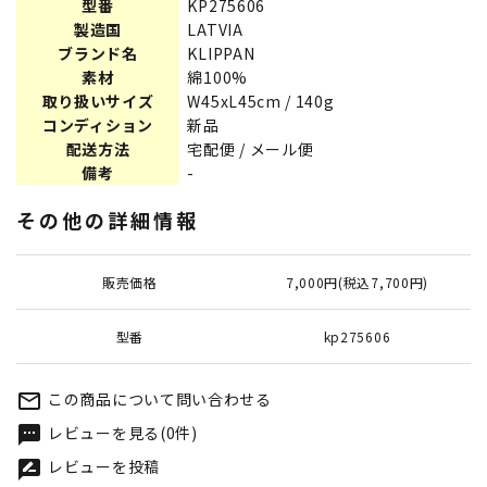
型番
KP275606
製造国
LATVIA
ブランド名
KLIPPAN
素材
綿100%
取り扱いサイズ
W45xL45cm / 140g
コンディション
新品
配送方法
宅配便 / メール便
備考
-
その他の詳細情報
販売価格
7,000円(税込7,700円)
型番
kp275606
この商品について問い合わせる
mail_outline
レビューを見る(0件)
textsms
レビューを投稿
rate_review