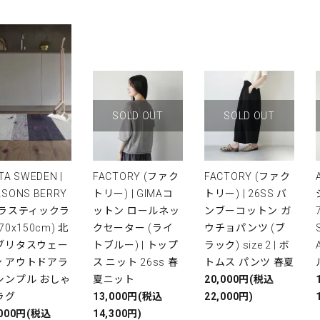
SOLD OUT
SOLD OUT
TA SWEDEN |
FACTORY (ファク
FACTORY (ファク
ASONS BERRY
トリー) | GIMAコ
トリー) | 26SS バ
プラスティックラ
ットン ロールネッ
ンブーコットン ガ
(70x150cm) 北
クセーター (ライ
ウチョパンツ (ブ
 ブリタスウェー
トブルー) | トップ
ラック) size 2 | ボ
ン アウトドアラ
ス ニット 26ss 春
トムス パンツ 春夏
シンプル おしゃ
夏ニット
20,000円(税込
ラグ
13,000円(税込
22,000円)
,000円(税込
14,300円)