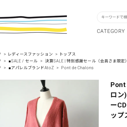
CATEGORY
スターフレーム
貨ブランドAtoZ
w In
カレンダー
アパレルブランドAtoZ
Staff Blog
P
>
レディースファッション
>
トップス
P
>
■SALE / セール
>
決算SALE | 特別感謝セール（会員さま限定
ーブル&キッチン
店舗について
リビング
卸販売について
P
>
■アパレルブランドAtoZ
>
Pont de Chalons
テーショナリー
グリーティングカード
Pon
クセサリー・小物
レコード・CD
ロン
ALE / セール
OUTLET / アウトレット
ーCD
ップ