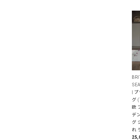
BRI
SE
| 
グ 
欧
デ
グ 
れ 
25