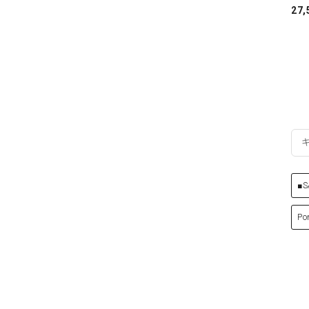
27,
■S
Po