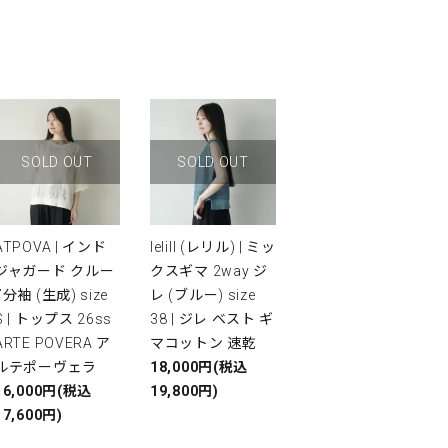
SOLD OUT
SOLD OUT
ATPOVA | インド
lelill (レリル) | ミッ
ジャガード クルー
クスギマ 2way ジ
7分袖 (生成) size
レ (ブルー) size
S | トップス 26ss
38 | ジレ ベスト ギ
ARTE POVERA ア
マコットン 速乾
ルテポーヴェラ
18,000円(税込
16,000円(税込
19,800円)
17,600円)