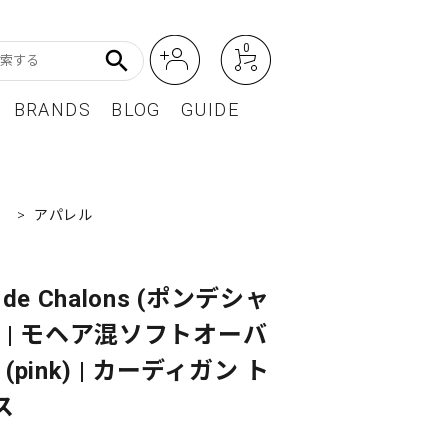
0
search
BRANDS
BLOG
GUIDE
アート・フォトグラフィ
Featured Article
）
>
アパレル
オーディオ・フィルムカメラ
レディースファッション
t de Chalons (ポンデシャ
BEST SELLER / ベストセラー
) | モヘア混ソフトオーバ
 (pink) | カーディガン ト
ス