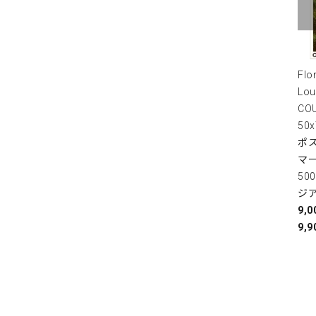
Flo
Lou
COU
50
ポス
マ
50
ジ
9,
9,9