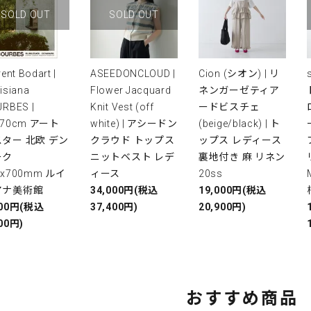
SOLD OUT
SOLD OUT
rent Bodart |
ASEEDONCLOUD |
Cion (シオン) | リ
isiana
Flower Jacquard
ネンガーゼティア
RBES |
Knit Vest (off
ードビスチェ
x70cm アート
white) | アシードン
(beige/black) | ト
ター 北欧 デン
クラウド トップス
ップス レディース
ーク
ニットベスト レデ
裏地付き 麻 リネン
0x700mm ルイ
ィース
20ss
アナ美術館
34,000円(税込
19,000円(税込
000円(税込
37,400円)
20,900円)
00円)
おすすめ商品