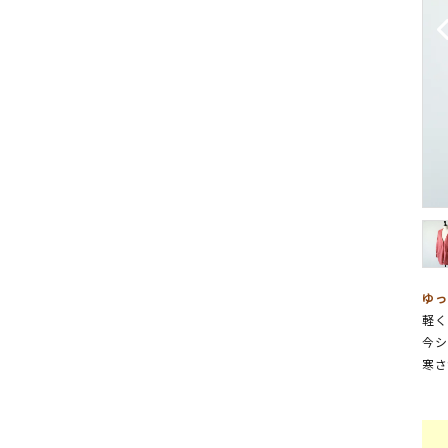
ゆっ
軽く
今シ
寒さ