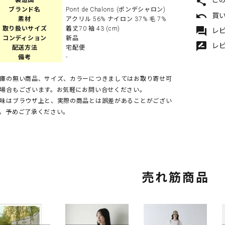
share
こ
製造国
-
ブランド名
Pont de Chalons (ポンデシャロン)
undo
買
素材
アクリル 56% ナイロン 37% 毛 7%
forum
取り扱いサイズ
着丈70 袖 43 (cm)
レビ
コンディション
新品
rate_review
レ
配送方法
宅配便
備考
-
庫の無い商品、サイズ、カラーにつきましてはお取り寄せ可
場合もございます。お気軽にお問い合せください。
味はブラウザ上と、実際の商品とは誤差があることがござい
。予めご了承ください。
売れ筋商品