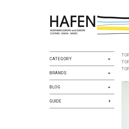
ポスター
ポスターブランドAtoZ
All
ポ
雑
Ne
TO
CATEGORY
TO
バッグ
Event
テ
実
TO
BRANDS
iPhone・携帯ケース
ス
BLOG
メンズファッション
ア
RESTOCK / 再入荷
S
GUIDE