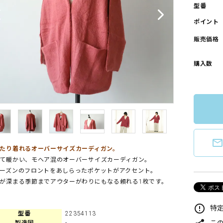
型番
ポイント
販売価格
購入数
mail_outlin
たり着れるオーバーサイズカーディガン。
て暖かい、モヘア混のオーバーサイズカーディガン。
ーズンのフロントをあしらったポケットがアクセント。
が深まる季節までアウターがわりにもなる頼れる1枚です。
error_outline
特定
型番
22354113