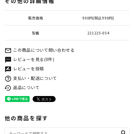
その他の詳細情報
販売価格
900円(税込990円)
型番
221225-054
この商品について問い合わせる
mail_outline
レビューを見る(0件)
textsms
レビューを投稿
rate_review
支払い・配送について
help_outline
返品について
settings_backup_restore
他の商品を探す
search