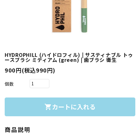
HYDROPHILL (ハイドロフィル) | サスティナブル トゥ
ースブラシ ミディアム (green) | 歯ブラシ 衛生
900円(税込990円)
個数
カートに入れる
shopping_cart
商品説明