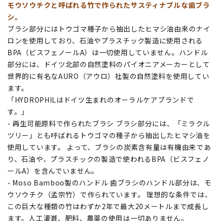
モウソウチクと呼ばれる竹で作られたサスティナブルな歯ブラ
シ。
ブラシ部分にはトウゴマ種子から抽出したヒマシ油由来のナイ
ロンを使用しており、石油やプラスチック製造に使用される
BPA（ビスフェノールA）は一切使用していません。ハンドル
部分には、ドイツ北部の自然塗料のパイオニアメーカーとして
世界的に有名なAURO（アウロ）社製の自然塗料を使用してい
ます。
「HYDROPHILはドイツ生まれのオーラルケアブランドで
す。」
- 再生可能原料で作られたブラシ ブラシ部分には、「ミラクル
ツリー」とも呼ばれるトウゴマの種子から抽出したヒマシ油を
使用しています。 よって、ブラシの炭素含有量は有機由来であ
り、石油や、プラスチックの製造で使われるBPA（ビスフェノ
ールA）を含んでいません。
- Moso Bamboo製のハンドル 歯ブラシのハンドル部分は、モ
ウソウチク（孟宗竹）で作られています。 理想的な条件では、
この巨大な種類の竹はわずか2年で最大20メートルまで成長し
ます。人工灌漑、肥料、農薬の使用は一切ありません。