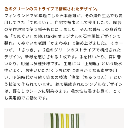
色のグリーンのストライプで構成されたデザイン。
フィンランドで50年過ごした石本藤雄が、その海外生活でも愛
用してきた「てぬぐい」。自宅で布巾として使用したり、陶芸
の制作現場で使う様子も目にしました。そんな暮らしの身近な
布「てぬぐい」のMustakiviオリジナルを石本藤雄デザインで
製作。てぬぐいの老舗「かまわぬ」で染め上げました。 その一
つが、「さつき」。 2色のグリーンのストライプで構成された
デザイン。新緑を感じさせる１枚です。手を拭いたり、首に巻
いたり、用途は多種多様です。 生地には「上総理」という吸水
性がよく、お使いいただくうちに更に柔らかくなる素材を用
い、明治時代から続く染めの技法「注染（ちゅうせん）」とい
う技法で作られています。 線で構成されたシンプルなデザイン
は、暮らしのシーンに馴染みます。吸水性も渇きも良く、とて
も実用的でお勧めです。