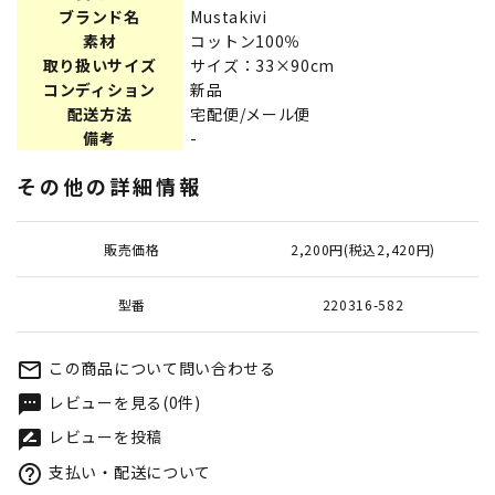
ブランド名
Mustakivi
素材
コットン100％
取り扱いサイズ
サイズ：33×90cm
コンディション
新品
配送方法
宅配便/メール便
備考
-
その他の詳細情報
販売価格
2,200円(税込2,420円)
型番
220316-582
この商品について問い合わせる
mail_outline
レビューを見る(0件)
textsms
レビューを投稿
rate_review
支払い・配送について
help_outline