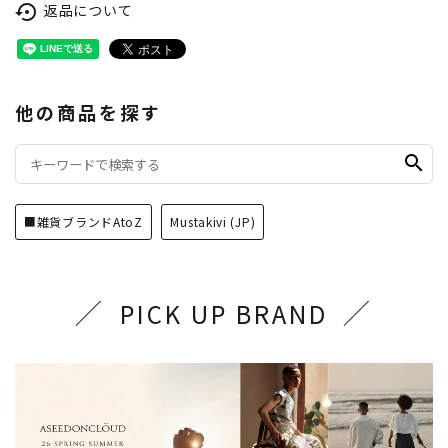
返品について
settings_backup_restore
他の商品を探す
search
■雑貨ブランドAtoZ
Mustakivi (JP)
PICK UP BRAND