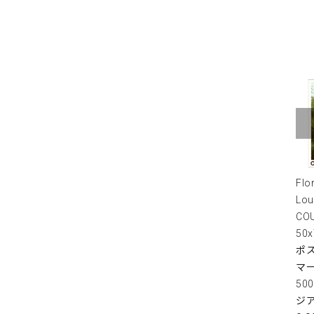
Flo
Lou
COU
50
ポス
マ
50
ジ