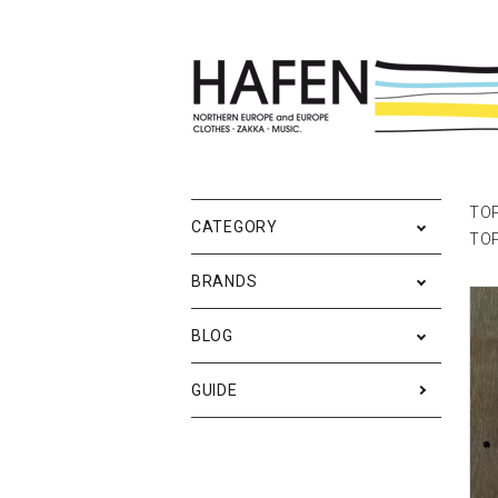
ポスター
ポスターブランドAtoZ
All
ポ
雑
Ne
TO
CATEGORY
TO
バッグ
Event
テ
実
BRANDS
iPhone・携帯ケース
ス
BLOG
メンズファッション
ア
RESTOCK / 再入荷
S
GUIDE