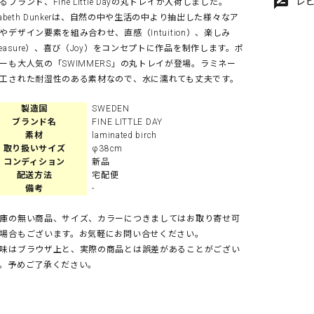
rate_review
レ
るブランド、Fine Little Dayの丸トレイが入荷しました。
isabeth Dunkerは、自然の中や生活の中より抽出した様々なア
やデザイン要素を組み合わせ、直感（Intuition）、楽しみ
leasure）、喜び（Joy）をコンセプトに作品を制作します。ポ
ーも大人気の「SWIMMERS」の丸トレイが登場。ラミネー
工された耐湿性のある素材なので、水に濡れても丈夫です。
製造国
SWEDEN
ブランド名
FINE LITTLE DAY
素材
laminated birch
取り扱いサイズ
φ38cm
コンディション
新品
配送方法
宅配便
備考
-
庫の無い商品、サイズ、カラーにつきましてはお取り寄せ可
場合もございます。お気軽にお問い合せください。
味はブラウザ上と、実際の商品とは誤差があることがござい
。予めご了承ください。