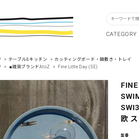
CATEGORY
スターフレーム
貨ブランドAtoZ
w In
カレンダー
アパレルブランドAtoZ
Staff Blog
P
>
テーブル&キッチン
>
カッティングボード・鍋敷き・トレイ
P
>
■雑貨ブランドAtoZ
>
Fine Little Day (SE)
ーブル&キッチン
店舗について
リビング
卸販売について
テーショナリー
グリーティングカード
FINE
SWI
クセサリー・小物
レコード・CD
SWI
ALE / セール
OUTLET / アウトレット
欧 
型番