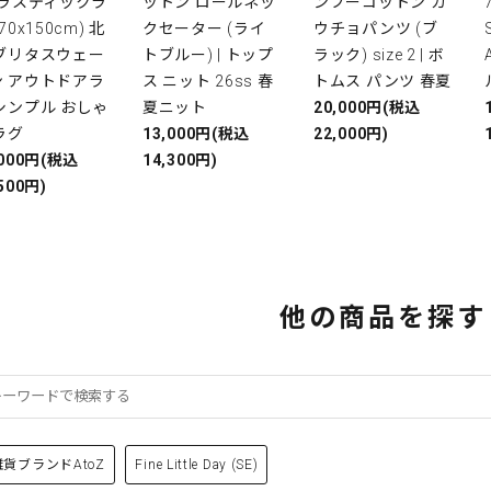
プラスティックラ
ットン ロールネッ
ンブーコットン ガ
(70x150cm) 北
クセーター (ライ
ウチョパンツ (ブ
 ブリタスウェー
トブルー) | トップ
ラック) size 2 | ボ
ン アウトドアラ
ス ニット 26ss 春
トムス パンツ 春夏
シンプル おしゃ
夏ニット
20,000円(税込
ラグ
13,000円(税込
22,000円)
,000円(税込
14,300円)
500円)
他の商品を探す
雑貨ブランドAtoZ
Fine Little Day (SE)