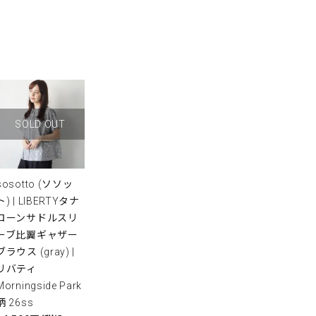
SOLD OUT
sosotto (ソソッ
ト) | LIBERTYタナ
ローンサドルスリ
ーブ比翼ギャザー
ブラウス (gray) |
リバティ
Morningside Park
柄 26ss