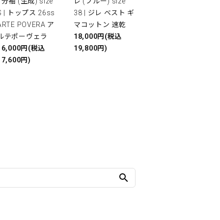
7分袖 (生成) size
レ (ブルー) size
S | トップス 26ss
38 | ジレ ベスト ギ
ARTE POVERA ア
マコットン 速乾
ルテポーヴェラ
18,000円(税込
16,000円(税込
19,800円)
17,600円)
search