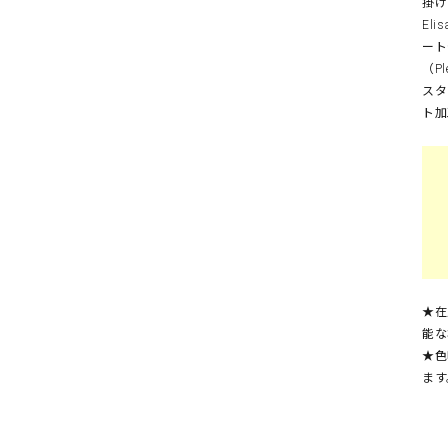
掛け
El
ート
（P
スタ
ト加
★在
能な
★色
ます