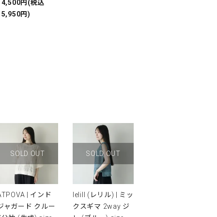
14,500円(税込
15,950円)
SOLD OUT
SOLD OUT
ATPOVA | インド
lelill (レリル) | ミッ
ジャガード クルー
クスギマ 2way ジ