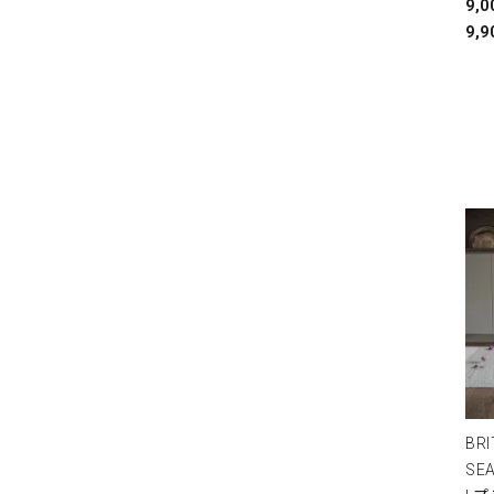
9,
9,9
BRI
SE