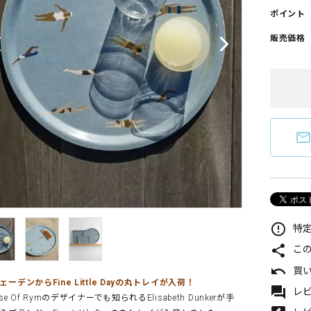
ポイント
販売価格
mail_outlin
error_outline
特定
share
こ
undo
買
ェーデンからFine Little Dayの丸トレイが入荷！
forum
レビ
se Of Rymのデザイナーでも知られるElisabeth Dunkerが手