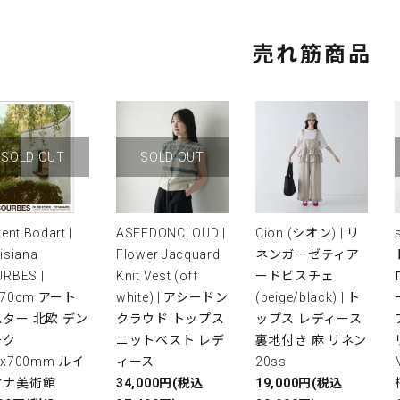
売れ筋商品
SOLD OUT
SOLD OUT
rent Bodart |
ASEEDONCLOUD |
Cion (シオン) | リ
isiana
Flower Jacquard
ネンガーゼティア
RBES |
Knit Vest (off
ードビスチェ
x70cm アート
white) | アシードン
(beige/black) | ト
ター 北欧 デン
クラウド トップス
ップス レディース
ーク
ニットベスト レデ
裏地付き 麻 リネン
0x700mm ルイ
ィース
20ss
アナ美術館
34,000円(税込
19,000円(税込