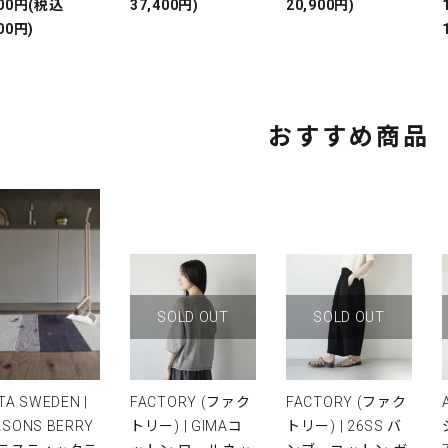
000円(税込
37,400円)
20,900円)
00円)
おすすめ商品
SOLD OUT
SOLD OUT
TA SWEDEN |
FACTORY (ファク
FACTORY (ファク
ASONS BERRY
トリー) | GIMAコ
トリー) | 26SS バ