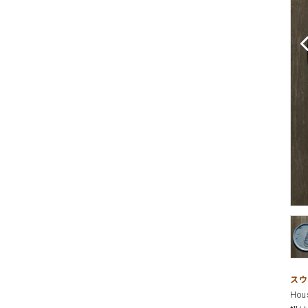
スウ
Hou