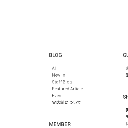
BLOG
G
All
New In
Staff Blog
Featured Article
Event
S
実店舗について
MEMBER