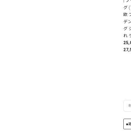
| 
グ 
欧
デ
グ 
れ 
25
27,
■