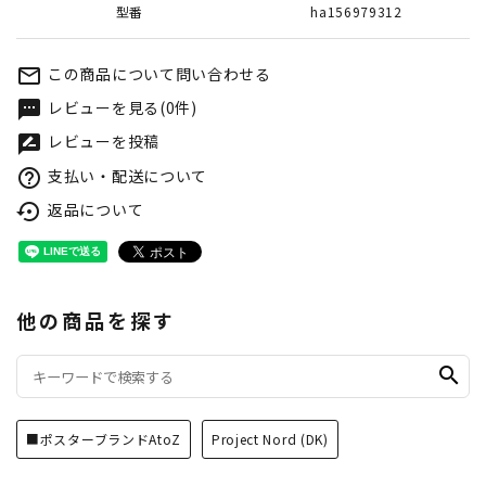
型番
ha156979312
この商品について問い合わせる
mail_outline
レビューを見る(0件)
textsms
レビューを投稿
rate_review
支払い・配送について
help_outline
返品について
settings_backup_restore
他の商品を探す
search
■ポスターブランドAtoZ
Project Nord (DK)