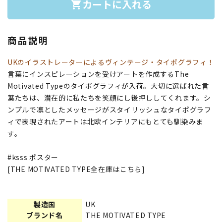
カートに入れる
shopping_cart
商品説明
UKのイラストレーターによるヴィンテージ・タイポグラフィ！
言葉にインスピレーションを受けアートを作成するThe
Motivated Typeのタイポグラフィが入荷。大切に選ばれた言
葉たちは、潜在的に私たちを笑顔にし後押ししてくれます。シ
ンプルで凛としたメッセージがスタイリッシュなタイポグラフ
ィで表現されたアートは北欧インテリアにもとても馴染みま
す。
#ksss ポスター
[THE MOTIVATED TYPE全在庫はこちら]
製造国
UK
ブランド名
THE MOTIVATED TYPE