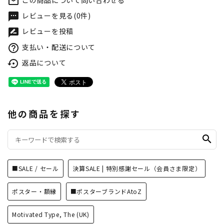
この商品について問い合わせる
mail_outline
レビューを見る(0件)
textsms
レビューを投稿
rate_review
支払い・配送について
help_outline
返品について
settings_backup_restore
他の商品を探す
search
■SALE / セール
決算SALE | 特別感謝セール（会員さま限定）
ポスター・額縁
■ポスターブランドAtoZ
Motivated Type, The (UK)