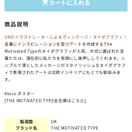
カートに入れる
shopping_cart
商品説明
UKのイラストレーターによるヴィンテージ・タイポグラフィ！
言葉にインスピレーションを受けアートを作成するThe
Motivated Typeのタイポグラフィが入荷。大切に選ばれた言
葉たちは、潜在的に私たちを笑顔にし後押ししてくれます。シ
ンプルで凛としたメッセージがスタイリッシュなタイポグラフ
ィで表現されたアートは北欧インテリアにもとても馴染みま
す。
#ksss ポスター
[THE MOTIVATED TYPE全在庫はこちら]
製造国
UK
ブランド名
THE MOTIVATED TYPE