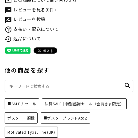
この商品について問い合わせる
mail_outline
レビューを見る(0件)
textsms
レビューを投稿
rate_review
支払い・配送について
help_outline
返品について
settings_backup_restore
他の商品を探す
search
■SALE / セール
決算SALE | 特別感謝セール（会員さま限定）
ポスター・額縁
■ポスターブランドAtoZ
Motivated Type, The (UK)